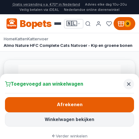
Gratis verzending v.a. €70* in Nederland
Advies elke dag 10u-20u
Veilig betalen via iDEAL
Nederlandse online dierenwinkel
Bopets
🇳🇱
0
Home
Katten
Kattenvoer
Almo Nature HFC Complete Cats Natvoer - Kip en groene bonen
Toegevoegd aan winkelwagen
Afrekenen
Winkelwagen bekijken
Verder winkelen