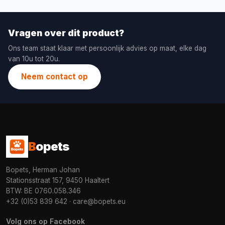
Vragen over dit product?
Ons team staat klaar met persoonlijk advies op maat, elke dag
van 10u tot 20u.
Neem contact op
B
opets
Bopets, Herman Johan
Stationsstraat 157, 9450 Haaltert
BTW: BE 0760.058.346
+32 (0)53 839 642
·
care@bopets.eu
Volg ons op Facebook