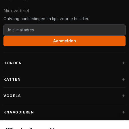
Nieuwsbrief
Ontvang aanbiedingen en tips voor je huisdier.
Aanmelden
HONDEN
Hondenmanden
KATTEN
Hondenkussens
Krabpalen
VOGELS
Fantail hondenmanden
Krabpaal grote katten
Hondenvoer
Parkieten
KNAAGDIEREN
Krabpalen voor Maine Coon
Hondensnoepjes & Snacks
Vogelvoer binnenvogels
Krabpaal onderdelen
Konijnenvoer