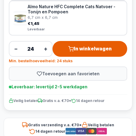
Almo Nature HFC Complete Cats Natvoer -
Tonijn en Pompoen
6,7 cm x 6,7 cm
€1,45
Leverbaar
−
+
In winkelwagen
Min. bestelhoeveelheid: 24 stuks
Toevoegen aan favorieten
Leverbaar: levertijd 2-5 werkdagen
Veilig betalen
Gratis v.a. €70*
14 dagen retour
Gratis verzending v.a. €70*
Veilig betalen
14 dagen retour
VISA
Bancontact
iDEAL