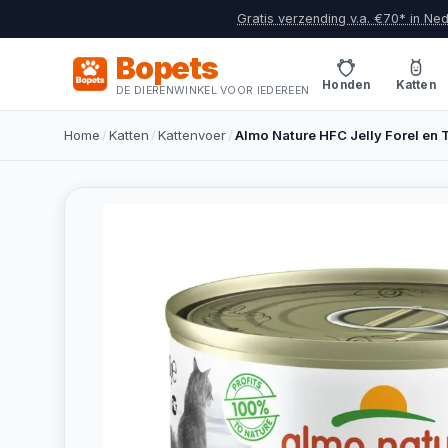
Gratis verzending v.a. €70* in Ne
Bopets
Honden
Katten
DE DIERENWINKEL VOOR IEDEREEN
Home
/
Katten
/
Kattenvoer
/
Almo Nature HFC Jelly Forel en 