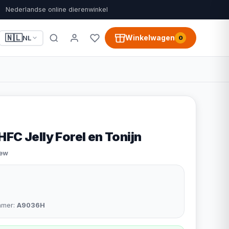
Nederlandse online dierenwinkel
🇳🇱
Winkelwagen
NL
0
FC Jelly Forel en Tonijn
iew
mmer:
A9036H