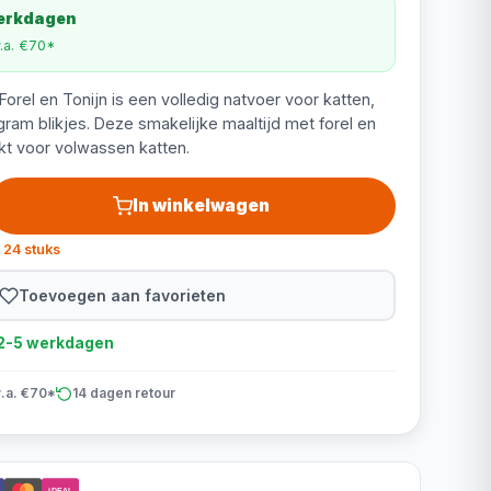
werkdagen
v.a. €70*
orel en Tonijn is een volledig natvoer voor katten,
gram blikjes. Deze smakelijke maaltijd met forel en
hikt voor volwassen katten.
In winkelwagen
 24 stuks
Toevoegen aan favorieten
d 2-5 werkdagen
v.a. €70*
14 dagen retour
iDEAL