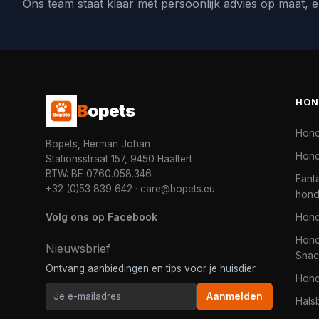
Ons team staat klaar met persoonlijk advies op maat, e
HON
B
opets
Hon
Bopets, Herman Johan
Hond
Stationsstraat 157, 9450 Haaltert
BTW: BE 0760.058.346
Fanta
+32 (0)53 839 642
·
care@bopets.eu
hon
Volg ons op Facebook
Hon
Hond
Nieuwsbrief
Snac
Ontvang aanbiedingen en tips voor je huisdier.
Hon
Aanmelden
Hals