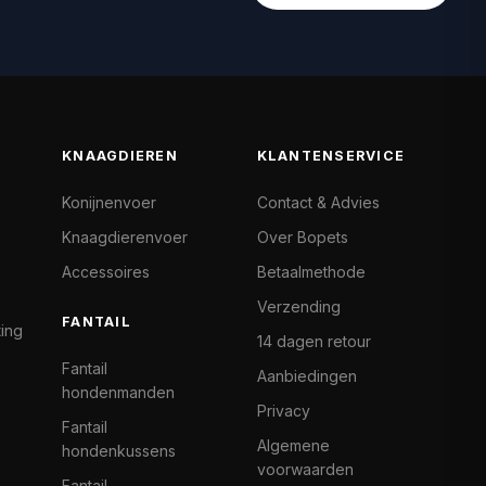
KNAAGDIEREN
KLANTENSERVICE
Konijnenvoer
Contact & Advies
Knaagdierenvoer
Over Bopets
Accessoires
Betaalmethode
Verzending
FANTAIL
ting
14 dagen retour
Fantail
Aanbiedingen
hondenmanden
Privacy
Fantail
Algemene
hondenkussens
voorwaarden
Fantail