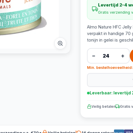
Levertijd 2-4 
Gratis verzending 
Almo Nature HFC Jelly F
verpakt in handige 70 
tonijn in gelei is gesc
−
+
Min. bestelhoeveelheid:
Leverbaar: levertij
Veilig betalen
Gratis 
verzending v.a. €70*
Veilig betalen
14 dagen retour
VISA
Bancontact