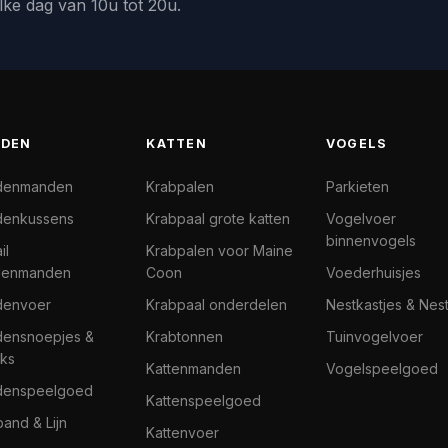
lke dag van 10u tot 20u.
DEN
KATTEN
VOGELS
denmanden
Krabpalen
Parkieten
enkussens
Krabpaal grote katten
Vogelvoer
binnenvogels
il
Krabpalen voor Maine
denmanden
Coon
Voederhuisjes
denvoer
Krabpaal onderdelen
Nestkastjes & Nes
ensnoepjes &
Krabtonnen
Tuinvogelvoer
ks
Kattenmanden
Vogelspeelgoed
denspeelgoed
Kattenspeelgoed
band & Lijn
Kattenvoer