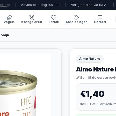
derland
|
Advies elke dag 10u-20u
|
Veilig betalen via iDEAL
|
Vogels
Knaagdieren
Fantail
Aanbiedingen
Contact
Tonijn
Almo Nature
Almo Nature H
Schrijf de eerste rev
€1,40
incl. BTW · Artikelnu