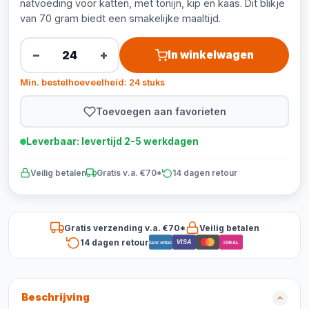
natvoeding voor katten, met tonijn, kip en kaas. Dit blikje
van 70 gram biedt een smakelijke maaltijd.
−
+
In winkelwagen
Min. bestelhoeveelheid: 24 stuks
Toevoegen aan favorieten
Leverbaar: levertijd 2-5 werkdagen
Veilig betalen
Gratis v.a. €70*
14 dagen retour
Gratis verzending v.a. €70*
Veilig betalen
14 dagen retour
VISA
Bancontact
iDEAL
Beschrijving