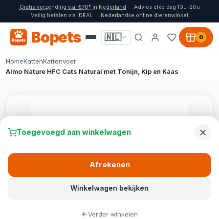
Gratis verzending v.a. €70* in Nederland
Advies elke dag 10u-20u
Veilig betalen via iDEAL
Nederlandse online dierenwinkel
Bopets
🇳🇱
0
Home
Katten
Kattenvoer
Almo Nature HFC Cats Natural met Tonijn, Kip en Kaas
Toegevoegd aan winkelwagen
Afrekenen
Winkelwagen bekijken
Verder winkelen