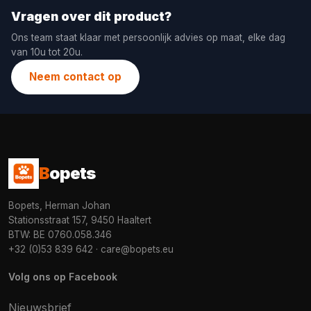
Vragen over dit product?
Ons team staat klaar met persoonlijk advies op maat, elke dag
van 10u tot 20u.
Neem contact op
B
opets
Bopets, Herman Johan
Stationsstraat 157, 9450 Haaltert
BTW: BE 0760.058.346
+32 (0)53 839 642
·
care@bopets.eu
Volg ons op Facebook
Nieuwsbrief