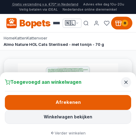
Gratis verzending v.a. €70* in Nederland
Advies elke dag 10u-20u
Veilig betalen via iDEAL
Nederlandse online dierenwinkel
Bopets
🇳🇱
0
Home
Katten
Kattenvoer
Almo Nature HOL Cats Sterilised - met tonijn - 70 g
Toegevoegd aan winkelwagen
Afrekenen
Winkelwagen bekijken
Verder winkelen