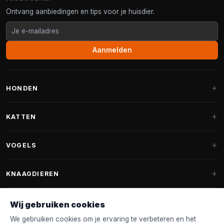
Ontvang aanbiedingen en tips voor je huisdier.
Aanmelden
HONDEN
Hondenmanden
KATTEN
Hondenkussens
Krabpalen
VOGELS
Fantail hondenmanden
Krabpaal grote katten
Hondenvoer
Parkieten
KNAAGDIEREN
Krabpalen voor Maine Coon
Hondensnoepjes & Snacks
Vogelvoer binnenvogels
Krabpaal onderdelen
Konijnenvoer
Wij gebruiken cookies
Hondenspeelgoed
Voederhuisjes
FANTAIL
Krabtonnen
Knaagdierenvoer
We gebruiken cookies om je ervaring te verbeteren en het
Halsband & Lijn