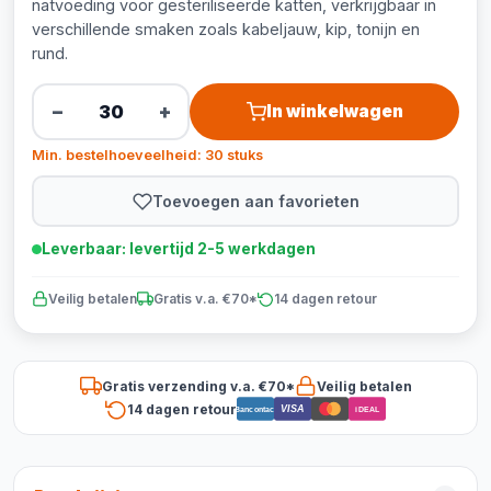
natvoeding voor gesteriliseerde katten, verkrijgbaar in
verschillende smaken zoals kabeljauw, kip, tonijn en
rund.
−
+
In winkelwagen
Min. bestelhoeveelheid: 30 stuks
Toevoegen aan favorieten
Leverbaar: levertijd 2-5 werkdagen
Veilig betalen
Gratis v.a. €70*
14 dagen retour
Gratis verzending v.a. €70*
Veilig betalen
14 dagen retour
VISA
Bancontact
iDEAL