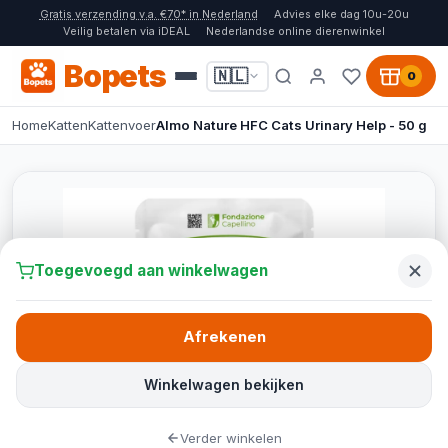
Gratis verzending v.a. €70* in Nederland
Advies elke dag 10u-20u
Veilig betalen via iDEAL
Nederlandse online dierenwinkel
Bopets
🇳🇱
0
Home
Katten
Kattenvoer
Almo Nature HFC Cats Urinary Help - 50 g
Toegevoegd aan winkelwagen
Afrekenen
Winkelwagen bekijken
Verder winkelen