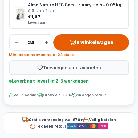
Almo Nature HFC Cats Urinary Help - 0.05 kg
9,5 cm x 1 cm
€1,67
Leverbaar
−
+
In winkelwagen
Min. bestelhoeveelheid: 24 stuks
Toevoegen aan favorieten
Leverbaar: levertijd 2-5 werkdagen
Veilig betalen
Gratis v.a. €70*
14 dagen retour
Gratis verzending v.a. €70*
Veilig betalen
14 dagen retour
VISA
Bancontact
iDEAL