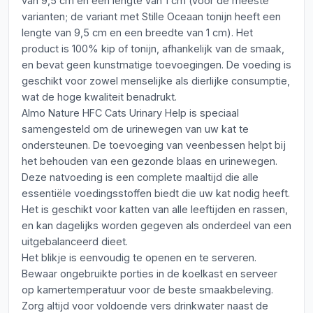
van 9,5 cm en een lengte van 1 cm (voor de meeste
varianten; de variant met Stille Oceaan tonijn heeft een
lengte van 9,5 cm en een breedte van 1 cm). Het
product is 100% kip of tonijn, afhankelijk van de smaak,
en bevat geen kunstmatige toevoegingen. De voeding is
geschikt voor zowel menselijke als dierlijke consumptie,
wat de hoge kwaliteit benadrukt.
Almo Nature HFC Cats Urinary Help is speciaal
samengesteld om de urinewegen van uw kat te
ondersteunen. De toevoeging van veenbessen helpt bij
het behouden van een gezonde blaas en urinewegen.
Deze natvoeding is een complete maaltijd die alle
essentiële voedingsstoffen biedt die uw kat nodig heeft.
Het is geschikt voor katten van alle leeftijden en rassen,
en kan dagelijks worden gegeven als onderdeel van een
uitgebalanceerd dieet.
Het blikje is eenvoudig te openen en te serveren.
Bewaar ongebruikte porties in de koelkast en serveer
op kamertemperatuur voor de beste smaakbeleving.
Zorg altijd voor voldoende vers drinkwater naast de