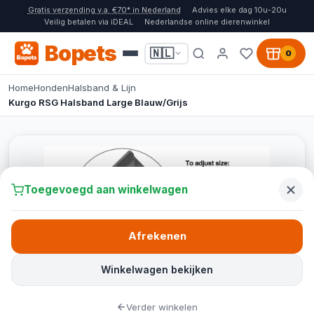
Gratis verzending v.a. €70* in Nederland
Advies elke dag 10u-20u
Veilig betalen via iDEAL
Nederlandse online dierenwinkel
Bopets
🇳🇱
0
Home
Honden
Halsband & Lijn
Kurgo RSG Halsband Large Blauw/Grijs
Toegevoegd aan winkelwagen
Afrekenen
Winkelwagen bekijken
Verder winkelen