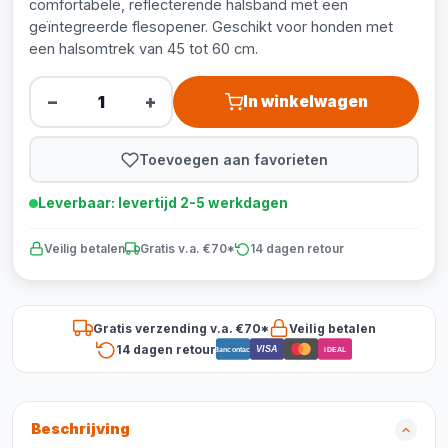
comfortabele, reflecterende halsband met een
geïntegreerde flesopener. Geschikt voor honden met
een halsomtrek van 45 tot 60 cm.
−
+
In winkelwagen
Toevoegen aan favorieten
Leverbaar: levertijd 2-5 werkdagen
Veilig betalen
Gratis v.a. €70*
14 dagen retour
Gratis verzending v.a. €70*
Veilig betalen
14 dagen retour
VISA
Bancontact
iDEAL
Beschrijving