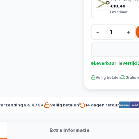
€10,49
Leverbaar
−
+
Leverbaar: levertij
Veilig betalen
Gratis 
verzending v.a. €70*
Veilig betalen
14 dagen retour
VISA
Bancontact
Extra informatie