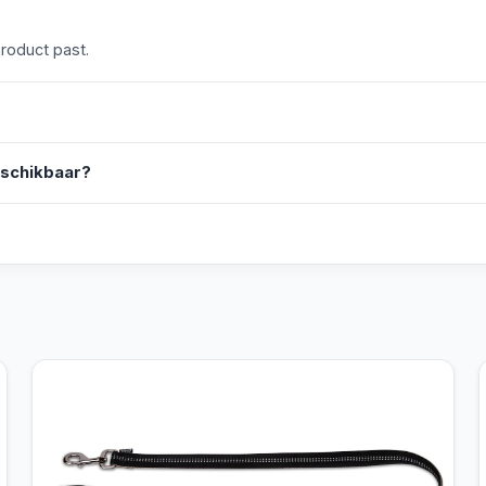
product past.
eschikbaar?