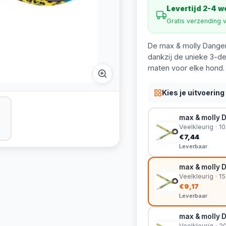
Levertijd 2-4 
Gratis verzending 
De max & molly Dangero
dankzij de unieke 3-del
maten voor elke hond.
Kies je uitvoering
max & molly 
Veelkleurig · 
€7,44
Leverbaar
max & molly 
Veelkleurig · 
€9,17
Leverbaar
max & molly 
Veelkleurig ·