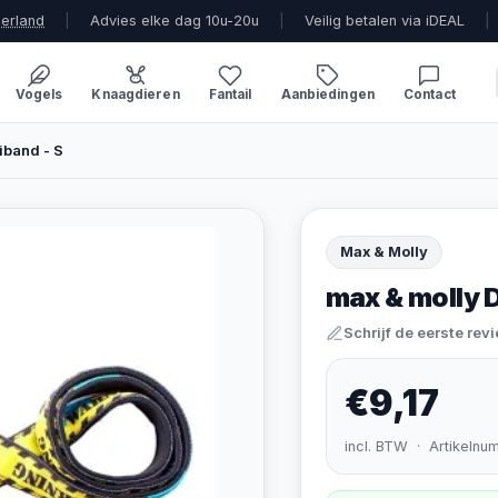
derland
|
Advies elke dag 10u-20u
|
Veilig betalen via iDEAL
|
Vogels
Knaagdieren
Fantail
Aanbiedingen
Contact
iband - S
Max & Molly
max & molly 
Schrijf de eerste rev
€9,17
incl. BTW · Artikelnu