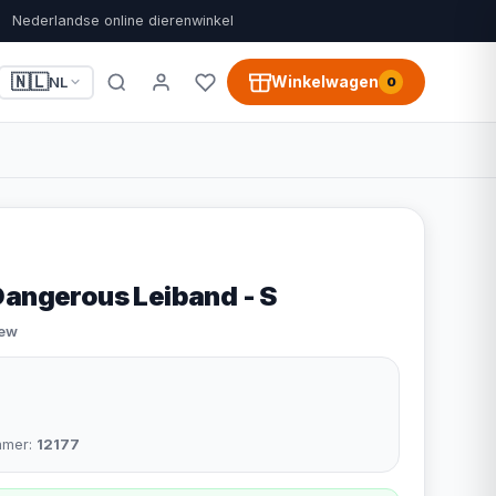
Nederlandse online dierenwinkel
🇳🇱
Winkelwagen
NL
0
Dangerous Leiband - S
iew
mmer:
12177