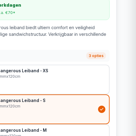
werkdagen
v.a. €70*
us leiband biedt ultiem comfort en veiligheid
ige sandwichstructuur. Verkrijgbaar in verschillende
3 opties
Dangerous Leiband - XS
10mmx120cm
Dangerous Leiband - S
15mmx120cm
Dangerous Leiband - M
 20mmx120cm