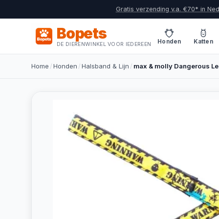
Gratis verzending v.a. €70* in Ne
Bopets
Honden
Katten
DE DIERENWINKEL VOOR IEDEREEN
Home
/
Honden
/
Halsband & Lijn
/
max & molly Dangerous Le