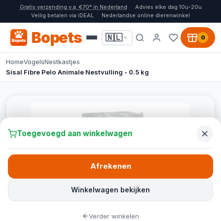
Gratis verzending v.a. €70* in Nederland
Advies elke dag 10u-20u
Veilig betalen via iDEAL
Nederlandse online dierenwinkel
Bopets
🇳🇱
0
Home
Vogels
Nestkastjes
Sisal Fibre Pelo Animale Nestvulling - 0.5 kg
Toegevoegd aan winkelwagen
Afrekenen
Winkelwagen bekijken
Verder winkelen