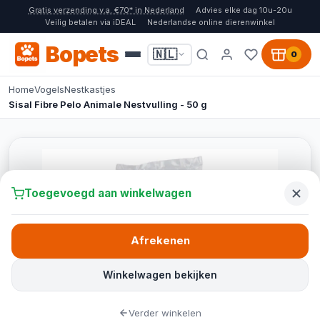
Gratis verzending v.a. €70* in Nederland
Advies elke dag 10u-20u
Veilig betalen via iDEAL
Nederlandse online dierenwinkel
Bopets
🇳🇱
0
Home
Vogels
Nestkastjes
Sisal Fibre Pelo Animale Nestvulling - 50 g
Toegevoegd aan winkelwagen
Afrekenen
Winkelwagen bekijken
Verder winkelen