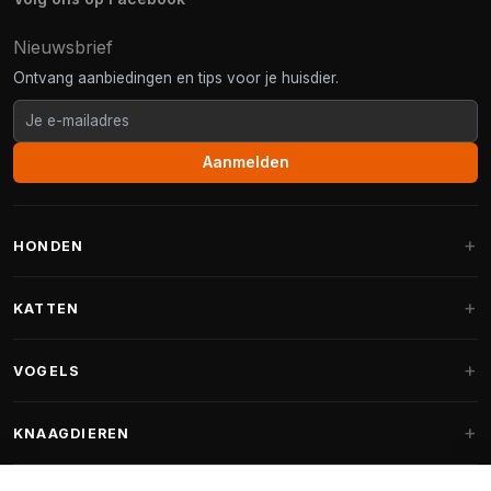
Nieuwsbrief
Ontvang aanbiedingen en tips voor je huisdier.
Aanmelden
HONDEN
Hondenmanden
KATTEN
Hondenkussens
Krabpalen
VOGELS
Fantail hondenmanden
Krabpaal grote katten
Hondenvoer
Parkieten
KNAAGDIEREN
Krabpalen voor Maine Coon
Hondensnoepjes & Snacks
Vogelvoer binnenvogels
Krabpaal onderdelen
Konijnenvoer