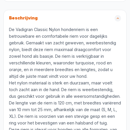
Beschrijving
De Vadigran Classic Nylon hondenriem is een
betrouwbare en comfortabele riem voor dagelijks
gebruik. Gemaakt van zacht geweven, weerbestendig
nylon, biedt deze riem maximaal draagcomfort voor
zowel hond als baasje. De riem is verkrijgbaar in
verschillende kleuren, waaronder turquoise, rood en
oranje, en in meerdere breedtes en lengtes, zodat u
altijd de juiste maat vindt voor uw hond.
Het nylon materiaal is sterk en duurzaam, maar voelt
toch zacht aan in de hand. De riem is weerbestendig,
dus geschikt voor gebruik in alle weersomstandigheden.
De lengte van de riem is 120 cm, met breedtes variërend
van 10 mm tot 25 mm, afhankelijk van de maat (S, M, L,
XL). De riem is voorzien van een stevige gesp en een
ring voor het bevestigen van een halsband of tuig.
Deze riem is ideaal voor honden van alle formaten, van