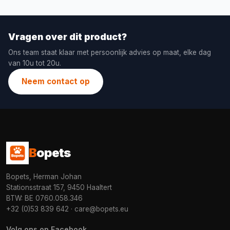
Vragen over dit product?
Ons team staat klaar met persoonlijk advies op maat, elke dag
van 10u tot 20u.
Neem contact op
B
opets
Bopets, Herman Johan
Stationsstraat 157, 9450 Haaltert
BTW: BE 0760.058.346
+32 (0)53 839 642
·
care@bopets.eu
Volg ons op Facebook