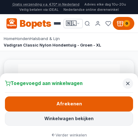
Gratis verzending v.a. €70* in Nederland
Advies elke dag 10u-20u
Veilig betalen via iDEAL
Nederlandse online dierenwinkel
Bopets
🇳🇱
0
Home
Honden
Halsband & Lijn
Vadigran Classic Nylon Hondentuig - Groen - XL
Toegevoegd aan winkelwagen
Afrekenen
Winkelwagen bekijken
Verder winkelen