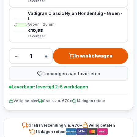
Leverbaar
Vadigran Classic Nylon Hondentuig - Groen -
L
Groen · 20mm
€10,58
Leverbaar
−
+
In winkelwagen
Toevoegen aan favorieten
Leverbaar: levertijd 2-5 werkdagen
Veilig betalen
Gratis v.a. €70*
14 dagen retour
Gratis verzending v.a. €70*
Veilig betalen
14 dagen retour
VISA
Bancontact
iDEAL