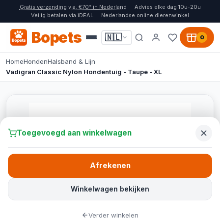
Gratis verzending v.a. €70* in Nederland
Advies elke dag 10u-20u
Veilig betalen via iDEAL
Nederlandse online dierenwinkel
Bopets
🇳🇱
0
Home
Honden
Halsband & Lijn
Vadigran Classic Nylon Hondentuig - Taupe - XL
Toegevoegd aan winkelwagen
Afrekenen
Winkelwagen bekijken
Verder winkelen