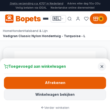
Gratis verzending v.a. €70* in Nederland
Advies elke dag 10u-20u
Veilig betalen via iDEAL
Nederlandse online dierenwinkel
Bopets
🇳🇱
0
Home
Honden
Halsband & Lijn
Vadigran Classic Nylon Hondentuig - Turquoise - L
Toegevoegd aan winkelwagen
Afrekenen
Winkelwagen bekijken
Verder winkelen