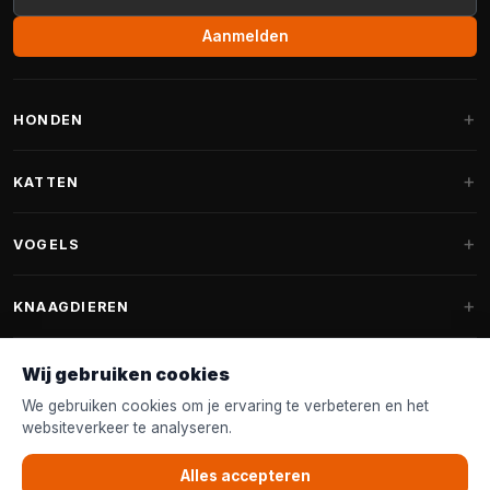
Aanmelden
HONDEN
Hondenmanden
KATTEN
Hondenkussens
Krabpalen
VOGELS
Fantail hondenmanden
Krabpaal grote katten
Hondenvoer
Parkieten
KNAAGDIEREN
Krabpalen voor Maine Coon
Hondensnoepjes & Snacks
Vogelvoer binnenvogels
Krabpaal onderdelen
Konijnenvoer
Wij gebruiken cookies
Hondenspeelgoed
Voederhuisjes
FANTAIL
Krabtonnen
Knaagdierenvoer
We gebruiken cookies om je ervaring te verbeteren en het
Halsband & Lijn
Nestkastjes & Nesting
websiteverkeer te analyseren.
Kattenmanden
Accessoires
Fantail hondenmanden
KLANTENSERVICE
Shampoo & Verzorging
Tuinvogelvoer
Kattenspeelgoed
Alles accepteren
Fantail hondenkussens