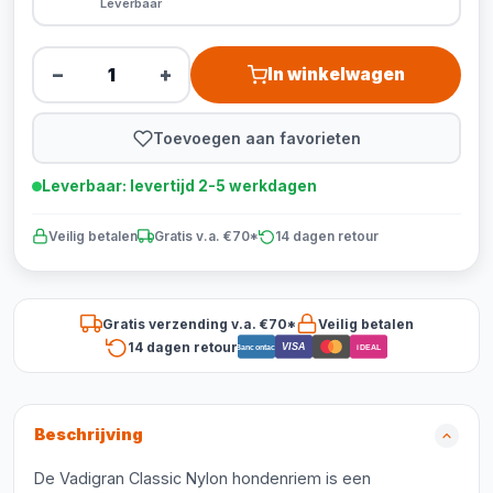
Leverbaar
−
+
In winkelwagen
Toevoegen aan favorieten
Leverbaar: levertijd 2-5 werkdagen
Veilig betalen
Gratis v.a. €70*
14 dagen retour
Gratis verzending v.a. €70*
Veilig betalen
14 dagen retour
VISA
Bancontact
iDEAL
Beschrijving
De Vadigran Classic Nylon hondenriem is een