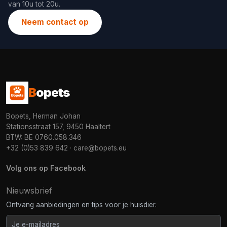
van 10u tot 20u.
Neem contact op
B
opets
Bopets, Herman Johan
Stationsstraat 157, 9450 Haaltert
BTW: BE 0760.058.346
+32 (0)53 839 642
·
care@bopets.eu
Volg ons op Facebook
Nieuwsbrief
Ontvang aanbiedingen en tips voor je huisdier.