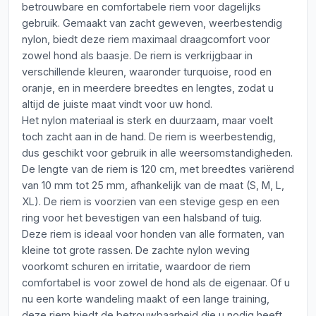
betrouwbare en comfortabele riem voor dagelijks
gebruik. Gemaakt van zacht geweven, weerbestendig
nylon, biedt deze riem maximaal draagcomfort voor
zowel hond als baasje. De riem is verkrijgbaar in
verschillende kleuren, waaronder turquoise, rood en
oranje, en in meerdere breedtes en lengtes, zodat u
altijd de juiste maat vindt voor uw hond.
Het nylon materiaal is sterk en duurzaam, maar voelt
toch zacht aan in de hand. De riem is weerbestendig,
dus geschikt voor gebruik in alle weersomstandigheden.
De lengte van de riem is 120 cm, met breedtes variërend
van 10 mm tot 25 mm, afhankelijk van de maat (S, M, L,
XL). De riem is voorzien van een stevige gesp en een
ring voor het bevestigen van een halsband of tuig.
Deze riem is ideaal voor honden van alle formaten, van
kleine tot grote rassen. De zachte nylon weving
voorkomt schuren en irritatie, waardoor de riem
comfortabel is voor zowel de hond als de eigenaar. Of u
nu een korte wandeling maakt of een lange training,
deze riem biedt de betrouwbaarheid die u nodig heeft.