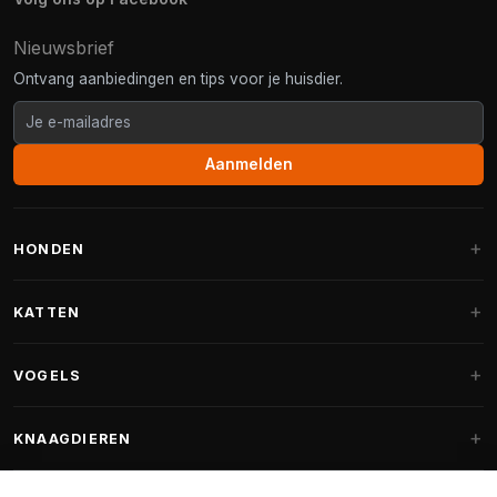
Nieuwsbrief
Ontvang aanbiedingen en tips voor je huisdier.
Aanmelden
HONDEN
Hondenmanden
KATTEN
Hondenkussens
Krabpalen
VOGELS
Fantail hondenmanden
Krabpaal grote katten
Hondenvoer
Parkieten
KNAAGDIEREN
Krabpalen voor Maine Coon
Hondensnoepjes & Snacks
Vogelvoer binnenvogels
Krabpaal onderdelen
Konijnenvoer