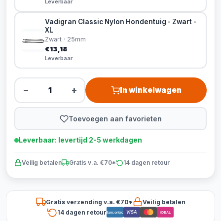
Leverbaar
Vadigran Classic Nylon Hondentuig - Zwart -
XL
Zwart · 25mm
€13,18
Leverbaar
−
+
In winkelwagen
Toevoegen aan favorieten
Leverbaar: levertijd 2-5 werkdagen
Veilig betalen
Gratis v.a. €70*
14 dagen retour
Gratis verzending v.a. €70*
Veilig betalen
14 dagen retour
VISA
Bancontact
iDEAL