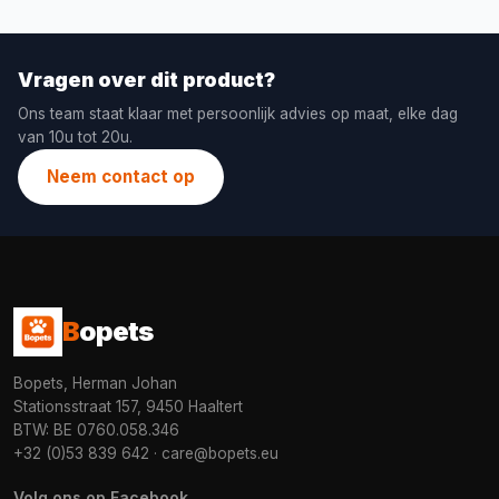
Vragen over dit product?
Ons team staat klaar met persoonlijk advies op maat, elke dag
van 10u tot 20u.
Neem contact op
B
opets
Bopets, Herman Johan
Stationsstraat 157, 9450 Haaltert
BTW: BE 0760.058.346
+32 (0)53 839 642
·
care@bopets.eu
Volg ons op Facebook