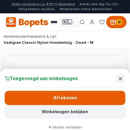
Gratis verzending v.a. €70* in Nederland
Advies elke dag 10u-20u
Veilig betalen via iDEAL
Nederlandse online dierenwinkel
Bopets
🇳🇱
0
Home
Honden
Halsband & Lijn
Vadigran Classic Nylon Hondentuig - Zwart - M
Toegevoegd aan winkelwagen
Afrekenen
Winkelwagen bekijken
Verder winkelen