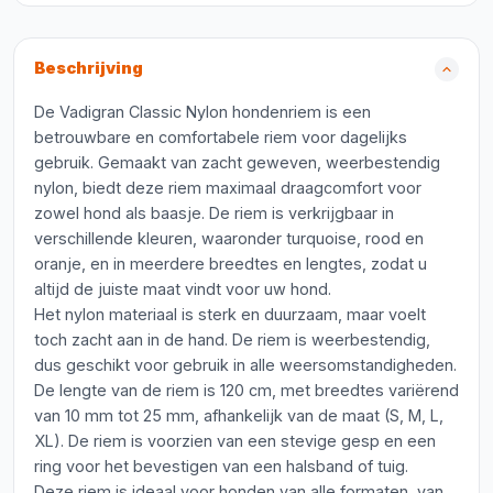
Beschrijving
De Vadigran Classic Nylon hondenriem is een
betrouwbare en comfortabele riem voor dagelijks
gebruik. Gemaakt van zacht geweven, weerbestendig
nylon, biedt deze riem maximaal draagcomfort voor
zowel hond als baasje. De riem is verkrijgbaar in
verschillende kleuren, waaronder turquoise, rood en
oranje, en in meerdere breedtes en lengtes, zodat u
altijd de juiste maat vindt voor uw hond.
Het nylon materiaal is sterk en duurzaam, maar voelt
toch zacht aan in de hand. De riem is weerbestendig,
dus geschikt voor gebruik in alle weersomstandigheden.
De lengte van de riem is 120 cm, met breedtes variërend
van 10 mm tot 25 mm, afhankelijk van de maat (S, M, L,
XL). De riem is voorzien van een stevige gesp en een
ring voor het bevestigen van een halsband of tuig.
Deze riem is ideaal voor honden van alle formaten, van