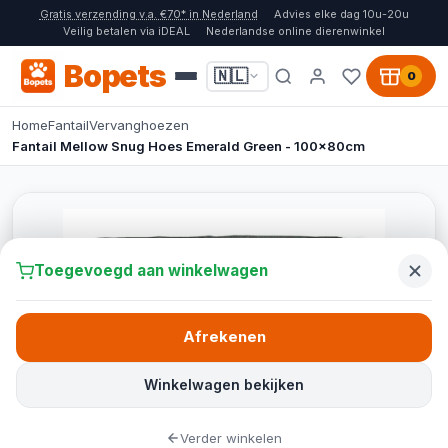
Gratis verzending v.a. €70* in Nederland
Advies elke dag 10u-20u
Veilig betalen via iDEAL
Nederlandse online dierenwinkel
Bopets
🇳🇱
0
Home
Fantail
Vervanghoezen
Fantail Mellow Snug Hoes Emerald Green - 100x80cm
Toegevoegd aan winkelwagen
Afrekenen
Winkelwagen bekijken
Verder winkelen