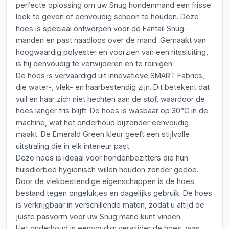
perfecte oplossing om uw Snug hondenmand een frisse
look te geven of eenvoudig schoon te houden. Deze
hoes is speciaal ontworpen voor de Fantail Snug-
manden en past naadloos over de mand. Gemaakt van
hoogwaardig polyester en voorzien van een ritssluiting,
is hij eenvoudig te verwijderen en te reinigen.
De hoes is vervaardigd uit innovatieve SMART Fabrics,
die water-, vlek- en haarbestendig zijn. Dit betekent dat
vuil en haar zich niet hechten aan de stof, waardoor de
hoes langer fris blijft. De hoes is wasbaar op 30°C in de
machine, wat het onderhoud bijzonder eenvoudig
maakt. De Emerald Green kleur geeft een stijlvolle
uitstraling die in elk interieur past.
Deze hoes is ideaal voor hondenbezitters die hun
huisdierbed hygiënisch willen houden zonder gedoe.
Door de vlekbestendige eigenschappen is de hoes
bestand tegen ongelukjes en dagelijks gebruik. De hoes
is verkrijgbaar in verschillende maten, zodat u altijd de
juiste pasvorm voor uw Snug mand kunt vinden.
Het onderhoud is eenvoudig: verwijder de hoes, was