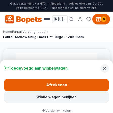
Gratis verzending v.a. €70* in Nederland
Advies elke dag 10u-20u
Veilig betalen via iDEAL
Nederlandse online dierenwinkel
Bopets
🇳🇱
0
Home
Fantail
Vervanghoezen
Fantail Mellow Snug Hoes Oat Beige - 120x95cm
Toegevoegd aan winkelwagen
Afrekenen
Winkelwagen bekijken
Verder winkelen