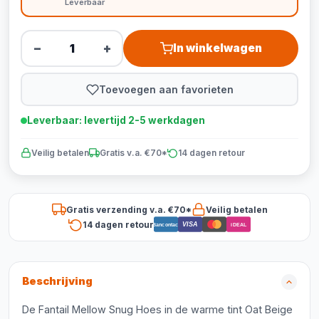
Leverbaar
−
+
In winkelwagen
Toevoegen aan favorieten
Leverbaar: levertijd 2-5 werkdagen
Veilig betalen
Gratis v.a. €70*
14 dagen retour
Gratis verzending v.a. €70*
Veilig betalen
14 dagen retour
VISA
Bancontact
iDEAL
Beschrijving
De Fantail Mellow Snug Hoes in de warme tint Oat Beige