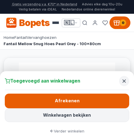
Gratis verzending v.a. €70* in Nederland
Advies elke dag 10u-20u
Veilig betalen via iDEAL
Nederlandse online dierenwinkel
Bopets
🇳🇱
0
Home
Fantail
Vervanghoezen
Fantail Mellow Snug Hoes Pearl Grey - 100x80cm
Toegevoegd aan winkelwagen
Afrekenen
Winkelwagen bekijken
Verder winkelen