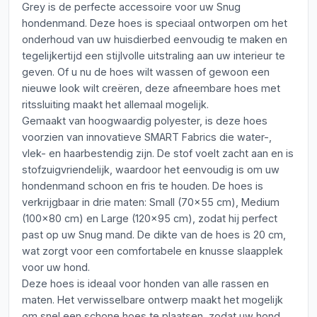
Grey is de perfecte accessoire voor uw Snug
hondenmand. Deze hoes is speciaal ontworpen om het
onderhoud van uw huisdierbed eenvoudig te maken en
tegelijkertijd een stijlvolle uitstraling aan uw interieur te
geven. Of u nu de hoes wilt wassen of gewoon een
nieuwe look wilt creëren, deze afneembare hoes met
ritssluiting maakt het allemaal mogelijk.
Gemaakt van hoogwaardig polyester, is deze hoes
voorzien van innovatieve SMART Fabrics die water-,
vlek- en haarbestendig zijn. De stof voelt zacht aan en is
stofzuigvriendelijk, waardoor het eenvoudig is om uw
hondenmand schoon en fris te houden. De hoes is
verkrijgbaar in drie maten: Small (70x55 cm), Medium
(100x80 cm) en Large (120x95 cm), zodat hij perfect
past op uw Snug mand. De dikte van de hoes is 20 cm,
wat zorgt voor een comfortabele en knusse slaapplek
voor uw hond.
Deze hoes is ideaal voor honden van alle rassen en
maten. Het verwisselbare ontwerp maakt het mogelijk
om snel een schone hoes te plaatsen, zodat uw hond