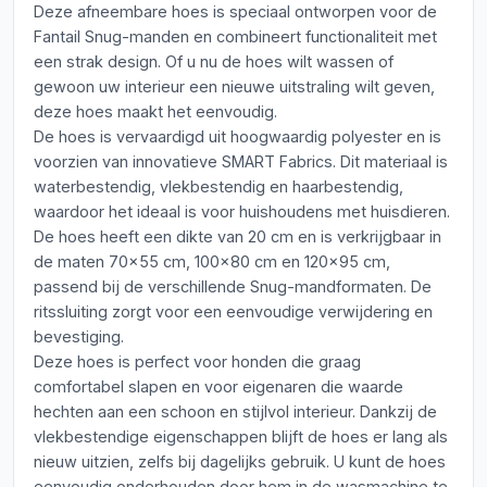
Deze afneembare hoes is speciaal ontworpen voor de
Fantail Snug-manden en combineert functionaliteit met
een strak design. Of u nu de hoes wilt wassen of
gewoon uw interieur een nieuwe uitstraling wilt geven,
deze hoes maakt het eenvoudig.
De hoes is vervaardigd uit hoogwaardig polyester en is
voorzien van innovatieve SMART Fabrics. Dit materiaal is
waterbestendig, vlekbestendig en haarbestendig,
waardoor het ideaal is voor huishoudens met huisdieren.
De hoes heeft een dikte van 20 cm en is verkrijgbaar in
de maten 70x55 cm, 100x80 cm en 120x95 cm,
passend bij de verschillende Snug-mandformaten. De
ritssluiting zorgt voor een eenvoudige verwijdering en
bevestiging.
Deze hoes is perfect voor honden die graag
comfortabel slapen en voor eigenaren die waarde
hechten aan een schoon en stijlvol interieur. Dankzij de
vlekbestendige eigenschappen blijft de hoes er lang als
nieuw uitzien, zelfs bij dagelijks gebruik. U kunt de hoes
eenvoudig onderhouden door hem in de wasmachine te