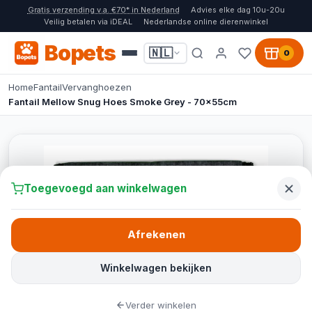
Gratis verzending v.a. €70* in Nederland
Advies elke dag 10u-20u
Veilig betalen via iDEAL
Nederlandse online dierenwinkel
Bopets
🇳🇱
0
Home
Fantail
Vervanghoezen
Fantail Mellow Snug Hoes Smoke Grey - 70x55cm
Toegevoegd aan winkelwagen
Afrekenen
Winkelwagen bekijken
Verder winkelen