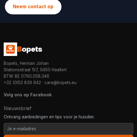
Neem contact op
B
opets
Bopets, Herman Johan
Stationsstraat 157, 9450 Haaltert
BTW: BE 0760.058.346
+32 (0)53 839 642
·
care@bopets.eu
Volg ons op Facebook
Nieuwsbrief
Ontvang aanbiedingen en tips voor je huisdier.