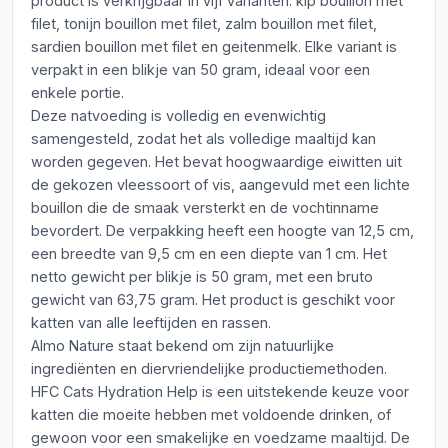
product is verkrijgbaar in vijf varianten: kip bouillon met
filet, tonijn bouillon met filet, zalm bouillon met filet,
sardien bouillon met filet en geitenmelk. Elke variant is
verpakt in een blikje van 50 gram, ideaal voor een
enkele portie.
Deze natvoeding is volledig en evenwichtig
samengesteld, zodat het als volledige maaltijd kan
worden gegeven. Het bevat hoogwaardige eiwitten uit
de gekozen vleessoort of vis, aangevuld met een lichte
bouillon die de smaak versterkt en de vochtinname
bevordert. De verpakking heeft een hoogte van 12,5 cm,
een breedte van 9,5 cm en een diepte van 1 cm. Het
netto gewicht per blikje is 50 gram, met een bruto
gewicht van 63,75 gram. Het product is geschikt voor
katten van alle leeftijden en rassen.
Almo Nature staat bekend om zijn natuurlijke
ingrediënten en diervriendelijke productiemethoden.
HFC Cats Hydration Help is een uitstekende keuze voor
katten die moeite hebben met voldoende drinken, of
gewoon voor een smakelijke en voedzame maaltijd. De