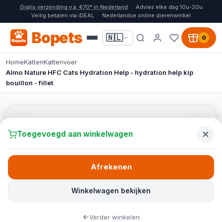
Gratis verzending v.a. €70* in Nederland
Advies elke dag 10u-20u
Veilig betalen via iDEAL
Nederlandse online dierenwinkel
Bopets
🇳🇱
0
Home
Katten
Kattenvoer
Almo Nature HFC Cats Hydration Help - hydration help kip
bouillon - fillet
Toegevoegd aan winkelwagen
Afrekenen
Winkelwagen bekijken
Verder winkelen