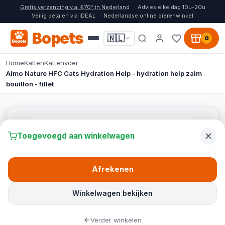
Gratis verzending v.a. €70* in Nederland
Advies elke dag 10u-20u
Veilig betalen via iDEAL
Nederlandse online dierenwinkel
Bopets
🇳🇱
0
Home
Katten
Kattenvoer
Almo Nature HFC Cats Hydration Help - hydration help zalm
bouillon - fillet
Toegevoegd aan winkelwagen
Afrekenen
Winkelwagen bekijken
Verder winkelen