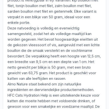
product is verkrijgbaar in vijf varianten: kip bouillon met
filet, tonijn bouillon met filet, zalm bouillon met filet,
sardien bouillon met filet en geitenmelk. Elke variant is
verpakt in een blikje van 50 gram, ideaal voor een
enkele portie.
Deze natvoeding is volledig en evenwichtig
samengesteld, zodat het als volledige maaltijd kan
worden gegeven. Het bevat hoogwaardige eiwitten uit
de gekozen vleessoort of vis, aangevuld met een lichte
bouillon die de smaak versterkt en de vochtinname
bevordert. De verpakking heeft een hoogte van 12,5 cm,
een breedte van 9,5 cm en een diepte van 1 cm. Het
netto gewicht per blikje is 50 gram, met een bruto
gewicht van 63,75 gram. Het product is geschikt voor
katten van alle leeftijden en rassen.
Almo Nature staat bekend om zijn natuurlijke
ingrediënten en diervriendelijke productiemethoden.
HFC Cats Hydration Help is een uitstekende keuze voor
katten die moeite hebben met voldoende drinken, of
gewoon voor een smakelijke en voedzame maaltijd. De