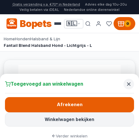
Gratis verzending v.a. €70* in Nederland
Advies elke dag 10u-20u
Veilig betalen via iDEAL
Nederlandse online dierenwinkel
Bopets
🇳🇱
0
Home
Honden
Halsband & Lijn
Fantail Blend Halsband Hond - Lichtgrijs - L
Toegevoegd aan winkelwagen
Afrekenen
Winkelwagen bekijken
Verder winkelen