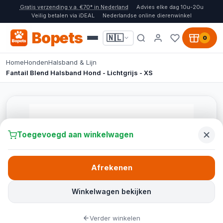
Gratis verzending v.a. €70* in Nederland
Advies elke dag 10u-20u
Veilig betalen via iDEAL
Nederlandse online dierenwinkel
Bopets
🇳🇱
0
Home
Honden
Halsband & Lijn
Fantail Blend Halsband Hond - Lichtgrijs - XS
Toegevoegd aan winkelwagen
Afrekenen
Winkelwagen bekijken
Verder winkelen