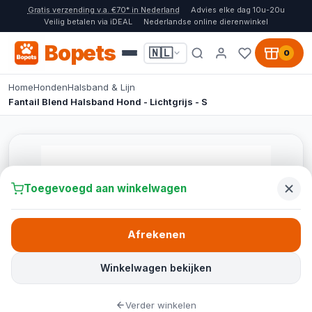
Gratis verzending v.a. €70* in Nederland
Advies elke dag 10u-20u
Veilig betalen via iDEAL
Nederlandse online dierenwinkel
Bopets
🇳🇱
0
Home
Honden
Halsband & Lijn
Fantail Blend Halsband Hond - Lichtgrijs - S
Toegevoegd aan winkelwagen
Afrekenen
Winkelwagen bekijken
Verder winkelen