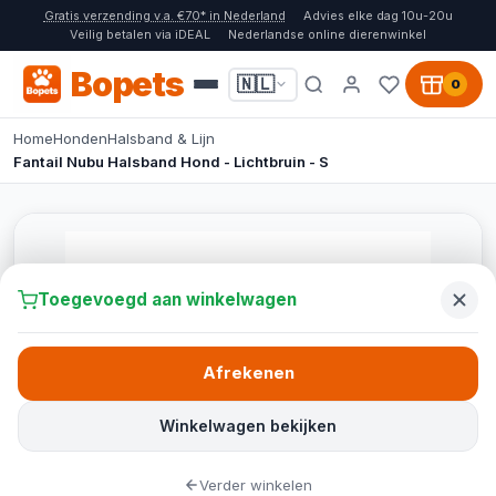
Gratis verzending v.a. €70* in Nederland
Advies elke dag 10u-20u
Veilig betalen via iDEAL
Nederlandse online dierenwinkel
Bopets
🇳🇱
0
Home
Honden
Halsband & Lijn
Fantail Nubu Halsband Hond - Lichtbruin - S
Toegevoegd aan winkelwagen
Afrekenen
Winkelwagen bekijken
Verder winkelen