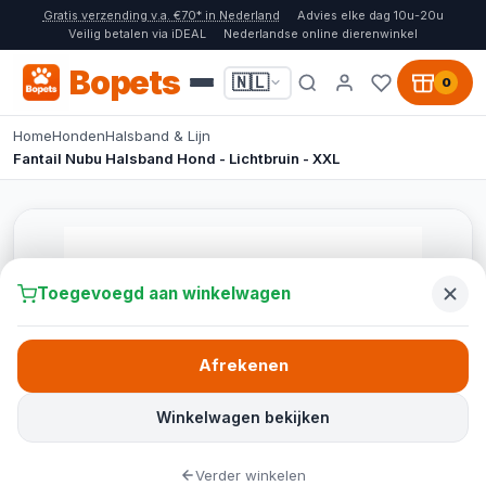
Gratis verzending v.a. €70* in Nederland
Advies elke dag 10u-20u
Veilig betalen via iDEAL
Nederlandse online dierenwinkel
Bopets
🇳🇱
0
Home
Honden
Halsband & Lijn
Fantail Nubu Halsband Hond - Lichtbruin - XXL
Toegevoegd aan winkelwagen
Afrekenen
Winkelwagen bekijken
Verder winkelen