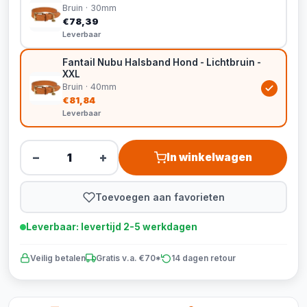
Bruin · 30mm
€78,39
Leverbaar
Fantail Nubu Halsband Hond - Lichtbruin -
XXL
Bruin · 40mm
€81,84
Leverbaar
−
+
In winkelwagen
Toevoegen aan favorieten
Leverbaar: levertijd 2-5 werkdagen
Veilig betalen
Gratis v.a. €70*
14 dagen retour