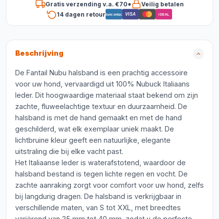
Gratis verzending v.a. €70*
Veilig betalen
14 dagen retour
VISA
Bancontact
iDEAL
Beschrijving
De Fantail Nubu halsband is een prachtig accessoire
voor uw hond, vervaardigd uit 100% Nubuck Italiaans
leder. Dit hoogwaardige materiaal staat bekend om zijn
zachte, fluweelachtige textuur en duurzaamheid. De
halsband is met de hand gemaakt en met de hand
geschilderd, wat elk exemplaar uniek maakt. De
lichtbruine kleur geeft een natuurlijke, elegante
uitstraling die bij elke vacht past.
Het Italiaanse leder is waterafstotend, waardoor de
halsband bestand is tegen lichte regen en vocht. De
zachte aanraking zorgt voor comfort voor uw hond, zelfs
bij langdurig dragen. De halsband is verkrijgbaar in
verschillende maten, van S tot XXL, met breedtes
variërend van 25 mm tot 40 mm, zodat u de perfecte