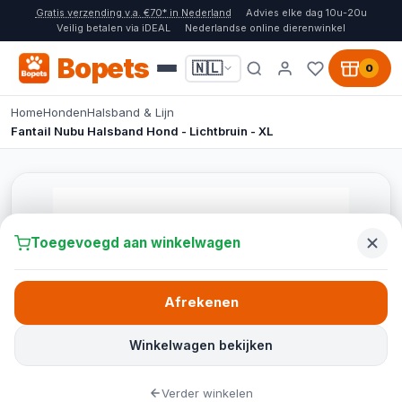
Gratis verzending v.a. €70* in Nederland
Advies elke dag 10u-20u
Veilig betalen via iDEAL
Nederlandse online dierenwinkel
Bopets
🇳🇱
0
Home
Honden
Halsband & Lijn
Fantail Nubu Halsband Hond - Lichtbruin - XL
Toegevoegd aan winkelwagen
Afrekenen
Winkelwagen bekijken
Verder winkelen