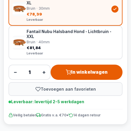
XL
Bruin · 30mm
€78,39
Leverbaar
Fantail Nubu Halsband Hond - Lichtbruin -
XXL
Bruin · 40mm
€81,84
Leverbaar
−
+
In winkelwagen
Toevoegen aan favorieten
Leverbaar: levertijd 2-5 werkdagen
Veilig betalen
Gratis v.a. €70*
14 dagen retour