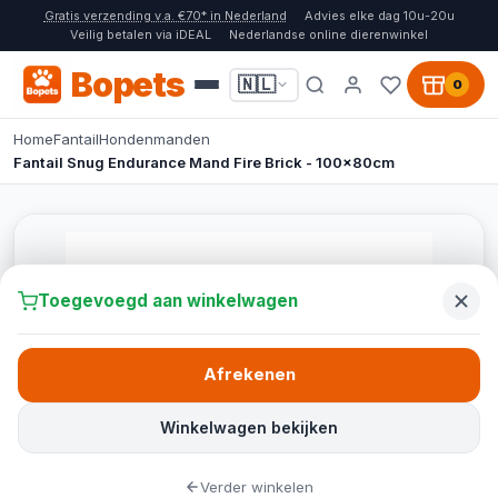
Gratis verzending v.a. €70* in Nederland
Advies elke dag 10u-20u
Veilig betalen via iDEAL
Nederlandse online dierenwinkel
Bopets
🇳🇱
0
Home
Fantail
Hondenmanden
Fantail Snug Endurance Mand Fire Brick - 100x80cm
Toegevoegd aan winkelwagen
Afrekenen
Winkelwagen bekijken
Verder winkelen