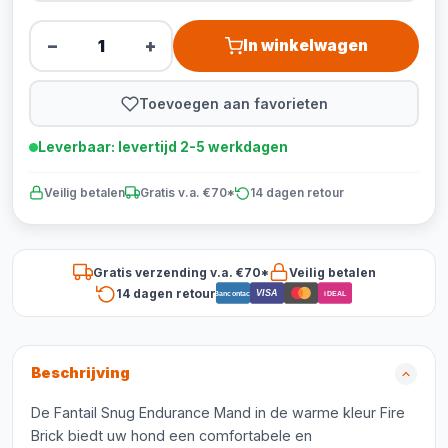
−
+
In winkelwagen
Toevoegen aan favorieten
Leverbaar: levertijd 2-5 werkdagen
Veilig betalen
Gratis v.a. €70*
14 dagen retour
Gratis verzending v.a. €70*
Veilig betalen
14 dagen retour
VISA
Bancontact
iDEAL
Beschrijving
De Fantail Snug Endurance Mand in de warme kleur Fire
Brick biedt uw hond een comfortabele en