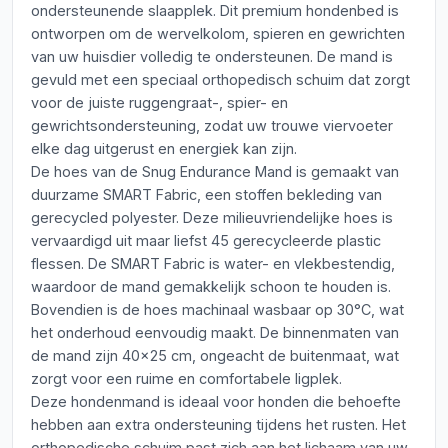
ondersteunende slaapplek. Dit premium hondenbed is
ontworpen om de wervelkolom, spieren en gewrichten
van uw huisdier volledig te ondersteunen. De mand is
gevuld met een speciaal orthopedisch schuim dat zorgt
voor de juiste ruggengraat-, spier- en
gewrichtsondersteuning, zodat uw trouwe viervoeter
elke dag uitgerust en energiek kan zijn.
De hoes van de Snug Endurance Mand is gemaakt van
duurzame SMART Fabric, een stoffen bekleding van
gerecycled polyester. Deze milieuvriendelijke hoes is
vervaardigd uit maar liefst 45 gerecycleerde plastic
flessen. De SMART Fabric is water- en vlekbestendig,
waardoor de mand gemakkelijk schoon te houden is.
Bovendien is de hoes machinaal wasbaar op 30°C, wat
het onderhoud eenvoudig maakt. De binnenmaten van
de mand zijn 40x25 cm, ongeacht de buitenmaat, wat
zorgt voor een ruime en comfortabele ligplek.
Deze hondenmand is ideaal voor honden die behoefte
hebben aan extra ondersteuning tijdens het rusten. Het
orthopedische schuim past zich aan het lichaam van uw