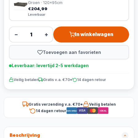
Groen · 120x95cm
€204,99
Leverbaar
−
+
In winkelwagen
Toevoegen aan favorieten
Leverbaar: levertijd 2-5 werkdagen
Veilig betalen
Gratis v.a. €70*
14 dagen retour
Gratis verzending v.a. €70*
Veilig betalen
14 dagen retour
VISA
Bancontact
iDEAL
Beschrijving