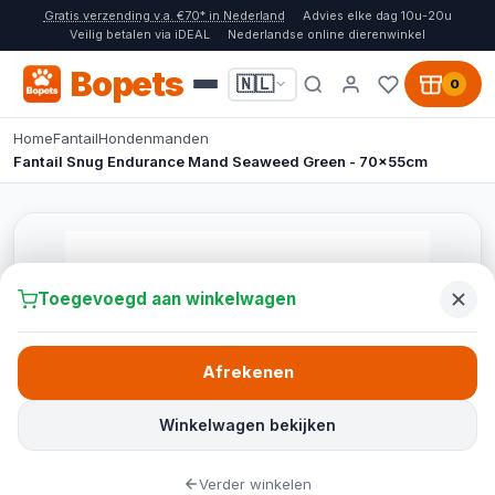
Gratis verzending v.a. €70* in Nederland
Advies elke dag 10u-20u
Veilig betalen via iDEAL
Nederlandse online dierenwinkel
Bopets
🇳🇱
0
Home
Fantail
Hondenmanden
Fantail Snug Endurance Mand Seaweed Green - 70x55cm
Toegevoegd aan winkelwagen
Afrekenen
Winkelwagen bekijken
Verder winkelen