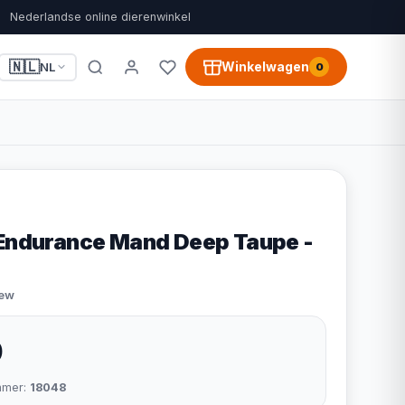
Nederlandse online dierenwinkel
🇳🇱
Winkelwagen
NL
0
 Endurance Mand Deep Taupe -
iew
9
mmer:
18048