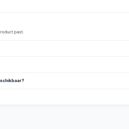
product past.
eschikbaar?