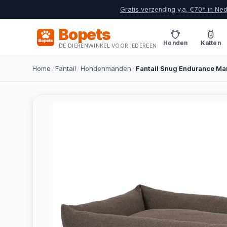
Gratis verzending v.a. €70* in Ne
Bopets
Honden
Katten
DE DIERENWINKEL VOOR IEDEREEN
Home
/
Fantail
/
Hondenmanden
/
Fantail Snug Endurance M