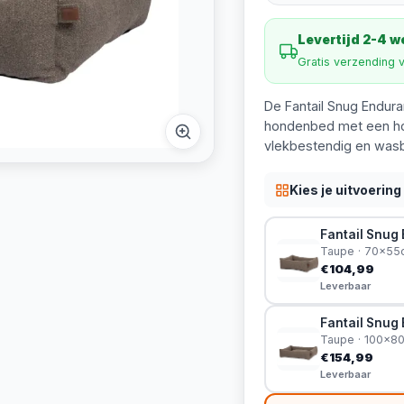
Levertijd 2-4 
Gratis verzending 
De Fantail Snug Endur
hondenbed met een hoe
vlekbestendig en wasb
Kies je uitvoering
Fantail Snug
Taupe · 70x55
€104,99
Leverbaar
Fantail Snug
Taupe · 100x8
€154,99
Leverbaar