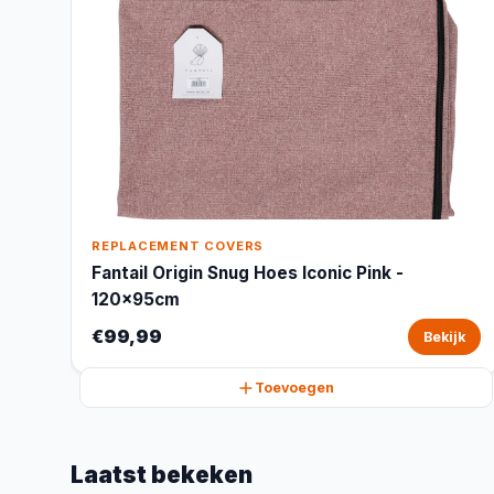
REPLACEMENT COVERS
Fantail Origin Snug Hoes Iconic Pink -
120x95cm
€99,99
Bekijk
Toevoegen
Laatst bekeken