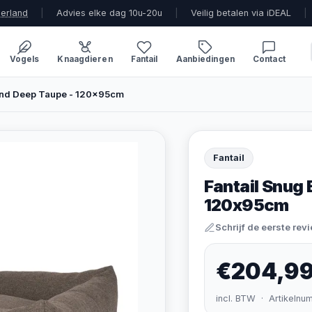
derland
|
Advies elke dag 10u-20u
|
Veilig betalen via iDEAL
|
Vogels
Knaagdieren
Fantail
Aanbiedingen
Contact
and Deep Taupe - 120x95cm
Fantail
Fantail Snug
120x95cm
Schrijf de eerste rev
€204,9
incl. BTW · Artikelnu