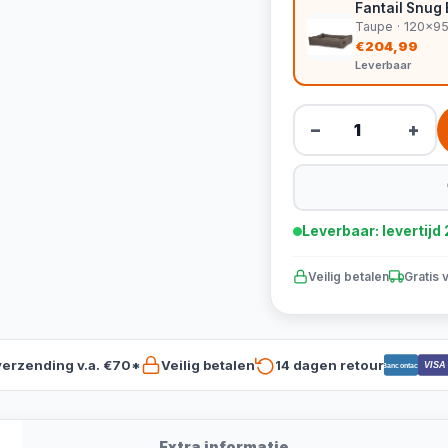
Fantail Snug
Taupe · 120x9
€204,99
Leverbaar
−
+
Leverbaar: levertij
Veilig betalen
Gratis 
verzending v.a. €70*
Veilig betalen
14 dagen retour
VISA
Bancontact
Extra informatie