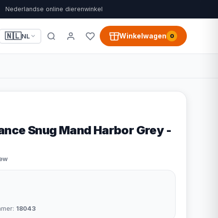
Nederlandse online dierenwinkel
🇳🇱
Winkelwagen
NL
0
rance Snug Mand Harbor Grey -
iew
mmer:
18043