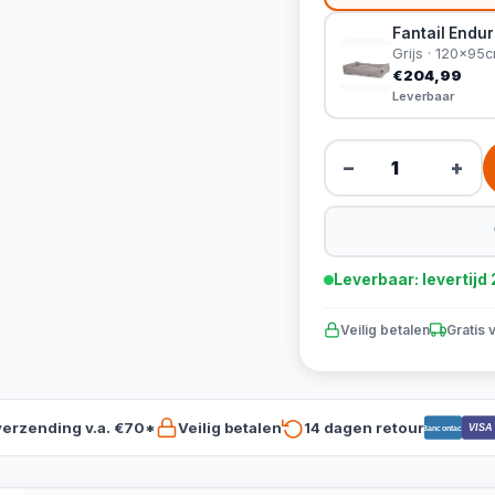
Fantail Endu
Grijs · 120x95
€204,99
Leverbaar
−
+
Leverbaar: levertij
Veilig betalen
Gratis 
verzending v.a. €70*
Veilig betalen
14 dagen retour
VISA
Bancontact