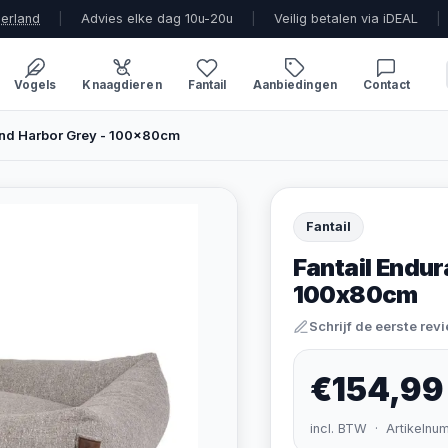
derland
|
Advies elke dag 10u-20u
|
Veilig betalen via iDEAL
|
Vogels
Knaagdieren
Fantail
Aanbiedingen
Contact
nd Harbor Grey - 100x80cm
Fantail
Fantail Endu
100x80cm
Schrijf de eerste rev
€154,99
incl. BTW · Artikelnu