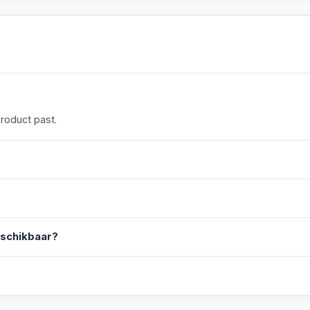
product past.
eschikbaar?