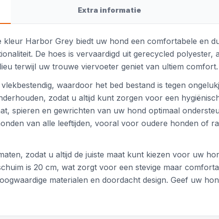
Extra informatie
lle kleur Harbor Grey biedt uw hond een comfortabele en 
naliteit. De hoes is vervaardigd uit gerecycled polyester,
ilieu terwijl uw trouwe viervoeter geniet van ultiem comfort.
ekbestendig, waardoor het bed bestand is tegen ongelukje
derhouden, zodat u altijd kunt zorgen voor een hygiënisc
at, spieren en gewrichten van uw hond optimaal ondersteun
onden van alle leeftijden, vooral voor oudere honden of ra
maten, zodat u altijd de juiste maat kunt kiezen voor uw 
schuim is 20 cm, wat zorgt voor een stevige maar comforta
hoogwaardige materialen en doordacht design. Geef uw hond