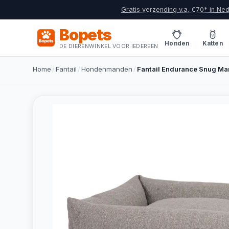
Gratis verzending v.a. €70* in Ne
Bopets
Honden
Katten
DE DIERENWINKEL VOOR IEDEREEN
Home
/
Fantail
/
Hondenmanden
/
Fantail Endurance Snug Ma