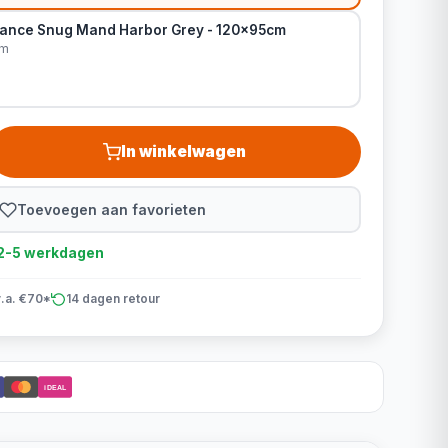
rance Snug Mand Harbor Grey - 120x95cm
cm
In winkelwagen
Toevoegen aan favorieten
d 2-5 werkdagen
v.a. €70*
14 dagen retour
iDEAL