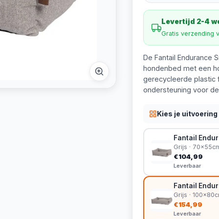
Levertijd 2-4 
Gratis verzending 
De Fantail Endurance S
hondenbed met een ho
gerecycleerde plastic 
ondersteuning voor de
Kies je uitvoering
Fantail Endu
Grijs · 70x55c
€104,99
Leverbaar
Fantail Endu
Grijs · 100x80
€154,99
Leverbaar