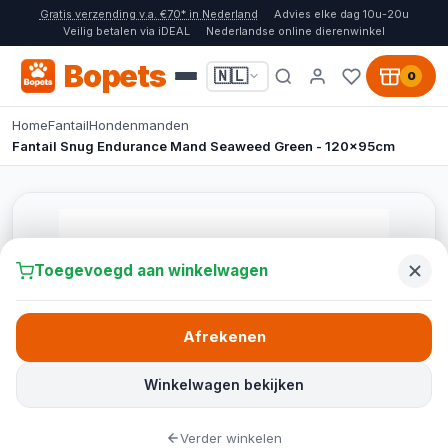
Gratis verzending v.a. €70* in Nederland
Advies elke dag 10u-20u
Veilig betalen via iDEAL
Nederlandse online dierenwinkel
Bopets
🇳🇱
0
Home
Fantail
Hondenmanden
Fantail Snug Endurance Mand Seaweed Green - 120x95cm
Toegevoegd aan winkelwagen
Afrekenen
Winkelwagen bekijken
Verder winkelen