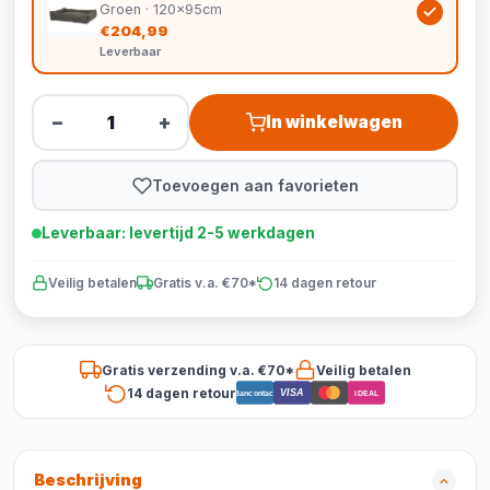
Groen · 120x95cm
€204,99
Leverbaar
−
+
In winkelwagen
Toevoegen aan favorieten
Leverbaar: levertijd 2-5 werkdagen
Veilig betalen
Gratis v.a. €70*
14 dagen retour
Gratis verzending v.a. €70*
Veilig betalen
14 dagen retour
VISA
Bancontact
iDEAL
Beschrijving