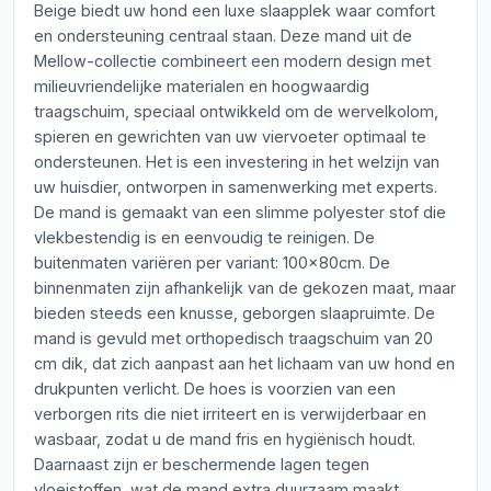
Beige biedt uw hond een luxe slaapplek waar comfort
en ondersteuning centraal staan. Deze mand uit de
Mellow-collectie combineert een modern design met
milieuvriendelijke materialen en hoogwaardig
traagschuim, speciaal ontwikkeld om de wervelkolom,
spieren en gewrichten van uw viervoeter optimaal te
ondersteunen. Het is een investering in het welzijn van
uw huisdier, ontworpen in samenwerking met experts.
De mand is gemaakt van een slimme polyester stof die
vlekbestendig is en eenvoudig te reinigen. De
buitenmaten variëren per variant: 100x80cm. De
binnenmaten zijn afhankelijk van de gekozen maat, maar
bieden steeds een knusse, geborgen slaapruimte. De
mand is gevuld met orthopedisch traagschuim van 20
cm dik, dat zich aanpast aan het lichaam van uw hond en
drukpunten verlicht. De hoes is voorzien van een
verborgen rits die niet irriteert en is verwijderbaar en
wasbaar, zodat u de mand fris en hygiënisch houdt.
Daarnaast zijn er beschermende lagen tegen
vloeistoffen, wat de mand extra duurzaam maakt.