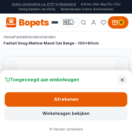
Gratis verzending v.a. €70* in Nederland
Advies elke dag 10u-20u
Veilig betalen via iDEAL
Nederlandse online dierenwinkel
Bopets
🇳🇱
0
Home
Fantail
Hondenmanden
Fantail Snug Mellow Mand Oat Beige - 100x80cm
Toegevoegd aan winkelwagen
Afrekenen
Winkelwagen bekijken
Verder winkelen