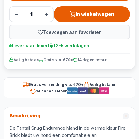
−
+
In winkelwagen
Toevoegen aan favorieten
Leverbaar: levertijd 2-5 werkdagen
Veilig betalen
Gratis v.a. €70*
14 dagen retour
Gratis verzending v.a. €70*
Veilig betalen
14 dagen retour
VISA
Bancontact
iDEAL
Beschrijving
De Fantail Snug Endurance Mand in de warme kleur Fire
Brick biedt uw hond een comfortabele en