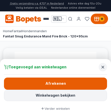
Gratis verzending v.a. €70* in Nederland
Advies elke dag 10u-20u
Veilig betalen via iDEAL
Nederlandse online dierenwinkel
Bopets
🇳🇱
0
Home
Fantail
Hondenmanden
Fantail Snug Endurance Mand Fire Brick - 120x95cm
Toegevoegd aan winkelwagen
Afrekenen
Winkelwagen bekijken
Verder winkelen