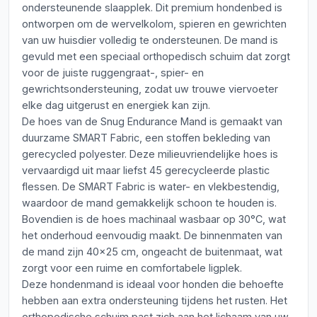
ondersteunende slaapplek. Dit premium hondenbed is
ontworpen om de wervelkolom, spieren en gewrichten
van uw huisdier volledig te ondersteunen. De mand is
gevuld met een speciaal orthopedisch schuim dat zorgt
voor de juiste ruggengraat-, spier- en
gewrichtsondersteuning, zodat uw trouwe viervoeter
elke dag uitgerust en energiek kan zijn.
De hoes van de Snug Endurance Mand is gemaakt van
duurzame SMART Fabric, een stoffen bekleding van
gerecycled polyester. Deze milieuvriendelijke hoes is
vervaardigd uit maar liefst 45 gerecycleerde plastic
flessen. De SMART Fabric is water- en vlekbestendig,
waardoor de mand gemakkelijk schoon te houden is.
Bovendien is de hoes machinaal wasbaar op 30°C, wat
het onderhoud eenvoudig maakt. De binnenmaten van
de mand zijn 40x25 cm, ongeacht de buitenmaat, wat
zorgt voor een ruime en comfortabele ligplek.
Deze hondenmand is ideaal voor honden die behoefte
hebben aan extra ondersteuning tijdens het rusten. Het
orthopedische schuim past zich aan het lichaam van uw