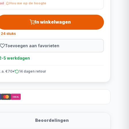
aad
Hou me op de hoogte
In winkelwagen
 24 stuks
Toevoegen aan favorieten
d 2-5 werkdagen
v.a. €70*
14 dagen retour
iDEAL
Beoordelingen