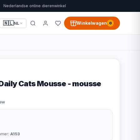
Nederlandse online dierenwinkel
🇳🇱
Winkelwagen
NL
0
Daily Cats Mousse - mousse
iew
mmer:
A153