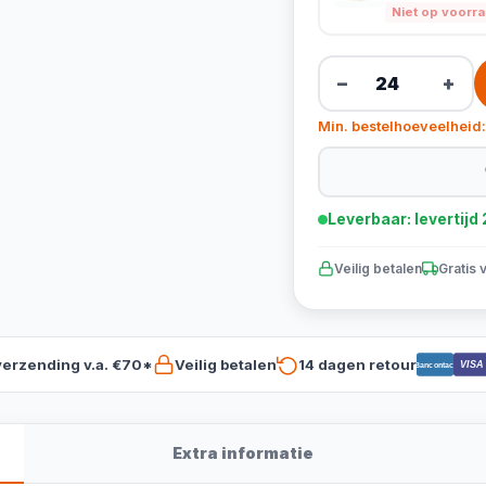
Niet op voorr
−
+
Min. bestelhoeveelheid:
Leverbaar: levertij
Veilig betalen
Gratis 
verzending v.a. €70*
Veilig betalen
14 dagen retour
VISA
Bancontact
Extra informatie