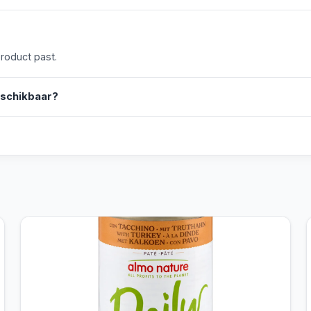
product past.
eschikbaar?