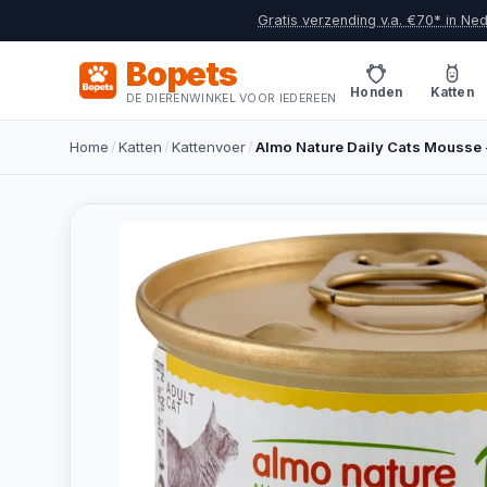
Gratis verzending v.a. €70* in Ne
Bopets
Honden
Katten
DE DIERENWINKEL VOOR IEDEREEN
Home
/
Katten
/
Kattenvoer
/
Almo Nature Daily Cats Mousse 