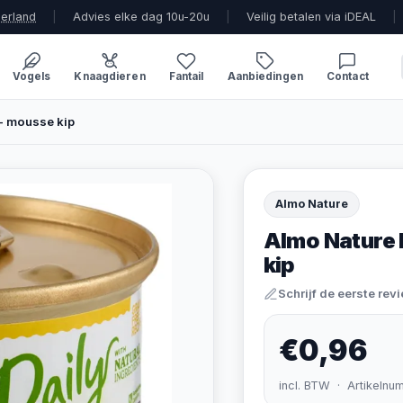
derland
|
Advies elke dag 10u-20u
|
Veilig betalen via iDEAL
|
Vogels
Knaagdieren
Fantail
Aanbiedingen
Contact
- mousse kip
Almo Nature
Almo Nature 
kip
Schrijf de eerste rev
€0,96
incl. BTW · Artikelnu