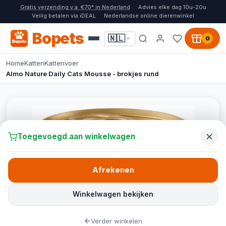
Gratis verzending v.a. €70* in Nederland
Advies elke dag 10u-20u
Veilig betalen via iDEAL
Nederlandse online dierenwinkel
Bopets
🇳🇱
0
Home
Katten
Kattenvoer
Almo Nature Daily Cats Mousse - brokjes rund
Toegevoegd aan winkelwagen
Afrekenen
Winkelwagen bekijken
Verder winkelen