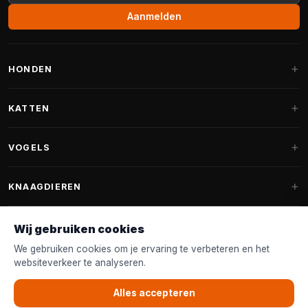
Aanmelden
HONDEN
Hondenmanden
KATTEN
Hondenkussens
Krabpalen
VOGELS
Fantail hondenmanden
Krabpaal grote katten
Hondenvoer
Parkieten
KNAAGDIEREN
Krabpalen voor Maine Coon
Hondensnoepjes & Snacks
Vogelvoer binnenvogels
Krabpaal onderdelen
Konijnenvoer
Wij gebruiken cookies
Hondenspeelgoed
Voederhuisjes
FANTAIL
Krabtonnen
Knaagdierenvoer
We gebruiken cookies om je ervaring te verbeteren en het
Halsband & Lijn
Nestkastjes & Nesting
websiteverkeer te analyseren.
Kattenmanden
Accessoires
Fantail hondenmanden
KLANTENSERVICE
Shampoo & Verzorging
Tuinvogelvoer
Kattenspeelgoed
Alles accepteren
Fantail hondenkussens
Vogelspeelgoed