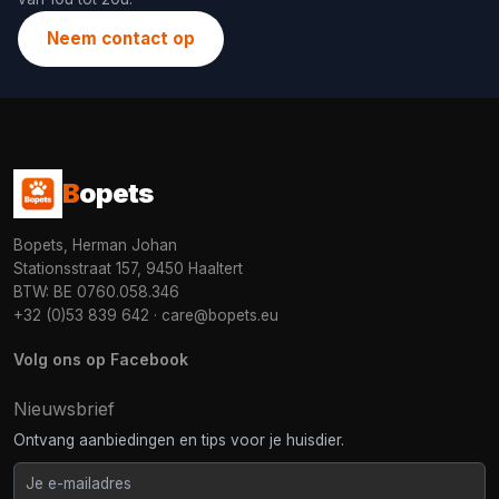
Neem contact op
B
opets
Bopets, Herman Johan
Stationsstraat 157, 9450 Haaltert
BTW: BE 0760.058.346
+32 (0)53 839 642
·
care@bopets.eu
Volg ons op Facebook
Nieuwsbrief
Ontvang aanbiedingen en tips voor je huisdier.