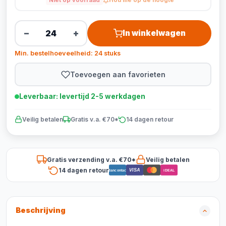
Niet op voorraad
Hou me op de hoogte
−
+
In winkelwagen
Min. bestelhoeveelheid: 24 stuks
Toevoegen aan favorieten
Leverbaar: levertijd 2-5 werkdagen
Veilig betalen
Gratis v.a. €70*
14 dagen retour
Gratis verzending v.a. €70*
Veilig betalen
14 dagen retour
VISA
Bancontact
iDEAL
Beschrijving