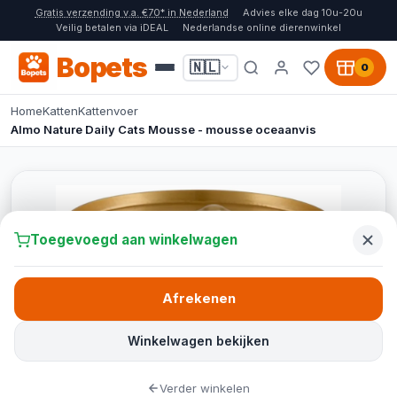
Gratis verzending v.a. €70* in Nederland
Advies elke dag 10u-20u
Veilig betalen via iDEAL
Nederlandse online dierenwinkel
Bopets
🇳🇱
0
Home
Katten
Kattenvoer
Almo Nature Daily Cats Mousse - mousse oceaanvis
Toegevoegd aan winkelwagen
Afrekenen
Winkelwagen bekijken
Verder winkelen