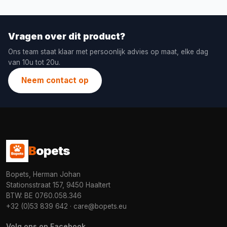
Vragen over dit product?
Ons team staat klaar met persoonlijk advies op maat, elke dag
van 10u tot 20u.
Neem contact op
B
opets
Bopets, Herman Johan
Stationsstraat 157, 9450 Haaltert
BTW: BE 0760.058.346
+32 (0)53 839 642
·
care@bopets.eu
Volg ons op Facebook