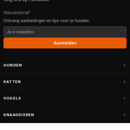
Nieuwsbrief
Ontvang aanbiedingen en tips voor je huisdier.
Aanmelden
HONDEN
Hondenmanden
KATTEN
Hondenkussens
Krabpalen
VOGELS
Fantail hondenmanden
Krabpaal grote katten
Hondenvoer
Parkieten
KNAAGDIEREN
Krabpalen voor Maine Coon
Hondensnoepjes & Snacks
Vogelvoer binnenvogels
Krabpaal onderdelen
Konijnenvoer