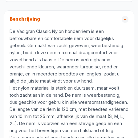
Beschrijving
De Vadigran Classic Nylon hondenriem is een
betrouwbare en comfortabele riem voor dagelijks
gebruik. Gemaakt van zacht geweven, weerbestendig
nylon, biedt deze riem maximaal draagcomfort voor
zowel hond als baasje. De riem is verkrijgbaar in
verschillende kleuren, waaronder turquoise, rood en
oranje, en in meerdere breedtes en lengtes, zodat u
altijd de juiste maat vindt voor uw hond.
Het nylon materiaal is sterk en duurzaam, maar voelt
toch zacht aan in de hand. De riem is weerbestendig,
dus geschikt voor gebruik in alle weersomstandigheden.
De lengte van de riem is 120 cm, met breedtes variërend
van 10 mm tot 25 mm, afhankelijk van de maat (S, M, L,
XL). De riem is voorzien van een stevige gesp en een
ring voor het bevestigen van een halsband of tuig.
Deze riem is ideaal voor honden van alle formaten, van