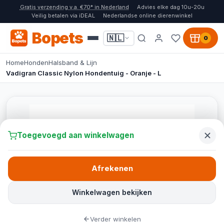
Gratis verzending v.a. €70* in Nederland
Advies elke dag 10u-20u
Veilig betalen via iDEAL
Nederlandse online dierenwinkel
Bopets
🇳🇱
0
Home
Honden
Halsband & Lijn
Vadigran Classic Nylon Hondentuig - Oranje - L
Toegevoegd aan winkelwagen
Afrekenen
Winkelwagen bekijken
Verder winkelen