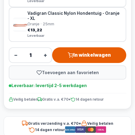
Leverbaar
Vadigran Classic Nylon Hondentuig - Oranje
- XL
Oranje · 25mm
€13,22
Leverbaar
−
+
In winkelwagen
Toevoegen aan favorieten
Leverbaar: levertijd 2-5 werkdagen
Veilig betalen
Gratis v.a. €70*
14 dagen retour
Gratis verzending v.a. €70*
Veilig betalen
14 dagen retour
VISA
Bancontact
iDEAL