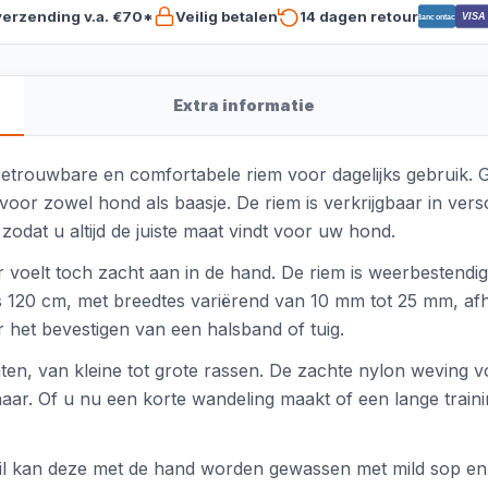
verzending v.a. €70*
Veilig betalen
14 dagen retour
VISA
Bancontact
Extra informatie
betrouwbare en comfortabele riem voor dagelijks gebruik
oor zowel hond als baasje. De riem is verkrijgbaar in vers
zodat u altijd de juiste maat vindt voor uw hond.
 voelt toch zacht aan in de hand. De riem is weerbestendig,
 120 cm, met breedtes variërend van 10 mm tot 25 mm, afhan
 het bevestigen van een halsband of tuig.
ten, van kleine tot grote rassen. De zachte nylon weving v
aar. Of u nu een korte wandeling maakt of een lange traini
vuil kan deze met de hand worden gewassen met mild sop e