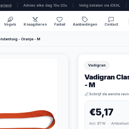
derland
|
Advies elke dag 10u-20u
|
Veilig betalen via iDEAL
|
Vogels
Knaagdieren
Fantail
Aanbiedingen
Contact
ndentuig - Oranje - M
Vadigran
Vadigran Cla
- M
Schrijf de eerste rev
€5,17
incl. BTW · Artikelnu