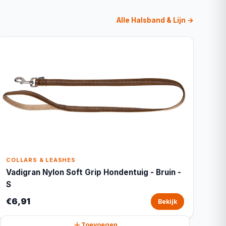
Alle Halsband & Lijn →
COLLARS & LEASHES
Vadigran Nylon Soft Grip Hondentuig - Bruin -
S
€6,91
Bekijk
Toevoegen