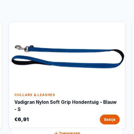
COLLARS & LEASHES
Vadigran Nylon Soft Grip Hondentuig - Blauw
- S
€6,91
Bekijk
Toevoegen