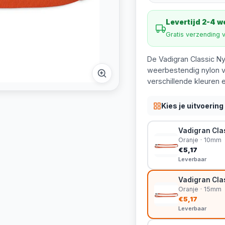
Levertijd 2-4 
Gratis verzending 
De Vadigran Classic N
weerbestendig nylon v
verschillende kleuren 
Kies je uitvoering
Vadigran Clas
Oranje · 10mm
€5,17
Leverbaar
Vadigran Cla
Oranje · 15mm
€5,17
Leverbaar