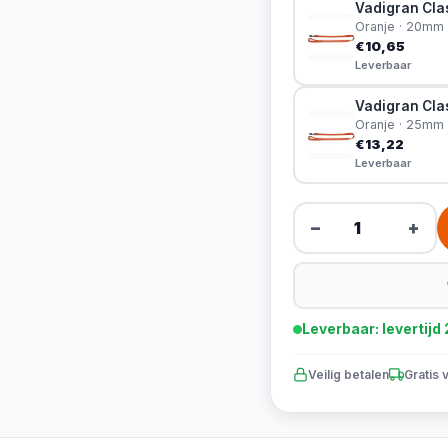
Vadigran Clas
Oranje · 20mm
€10,65
Leverbaar
Vadigran Clas
Oranje · 25mm
€13,22
Leverbaar
−
+
Leverbaar: levertij
Veilig betalen
Gratis 