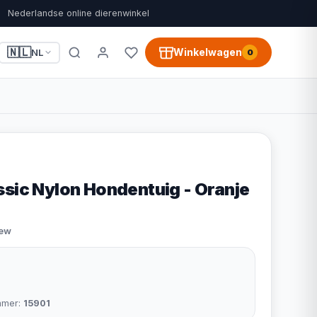
Nederlandse online dierenwinkel
🇳🇱
Winkelwagen
NL
0
ssic Nylon Hondentuig - Oranje
iew
mmer:
15901