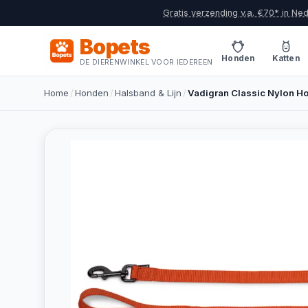
Gratis verzending v.a. €70* in Ne
Bopets
Honden
Katten
DE DIERENWINKEL VOOR IEDEREEN
Home
/
Honden
/
Halsband & Lijn
/
Vadigran Classic Nylon Ho