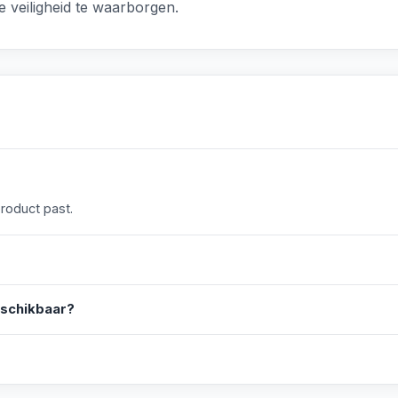
e veiligheid te waarborgen.
product past.
eschikbaar?