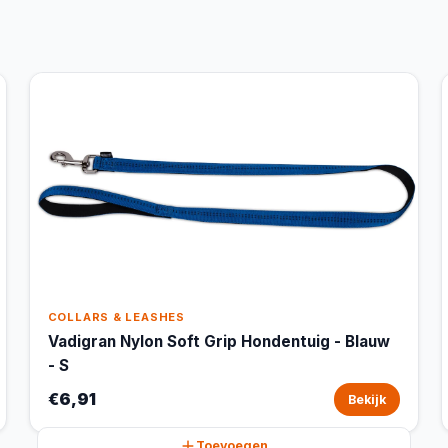
COLLARS & LEASHES
Vadigran Nylon Soft Grip Hondentuig - Blauw
- S
€6,91
Bekijk
Toevoegen