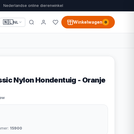
Nederlandse online dierenwinkel
🇳🇱
Winkelwagen
NL
0
ssic Nylon Hondentuig - Oranje
iew
mmer:
15900