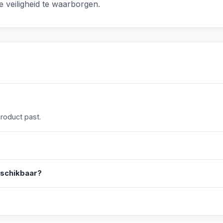
e veiligheid te waarborgen.
product past.
eschikbaar?