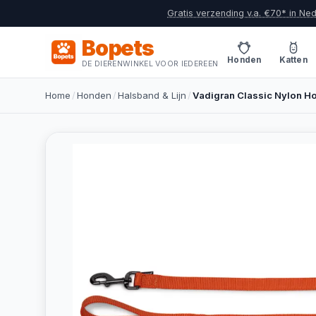
Gratis verzending v.a. €70* in Ne
Bopets
Honden
Katten
DE DIERENWINKEL VOOR IEDEREEN
Home
/
Honden
/
Halsband & Lijn
/
Vadigran Classic Nylon Ho