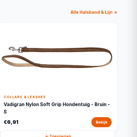
Alle Halsband & Lijn →
COLLARS & LEASHES
Vadigran Nylon Soft Grip Hondentuig - Bruin -
S
€6,91
Bekijk
Toevoegen