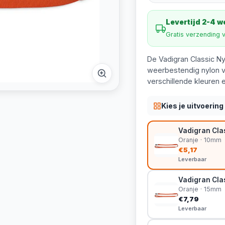
Levertijd 2-4 
Gratis verzending 
De Vadigran Classic N
weerbestendig nylon v
verschillende kleuren 
Kies je uitvoering
Vadigran Clas
Oranje · 10mm
€5,17
Leverbaar
Vadigran Cla
Oranje · 15mm
€7,79
Leverbaar