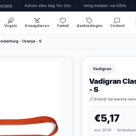
derland
|
Advies elke dag 10u-20u
|
Veilig betalen via iDEAL
|
Vogels
Knaagdieren
Fantail
Aanbiedingen
Contact
ndentuig - Oranje - S
Vadigran
Vadigran Cla
- S
Schrijf de eerste rev
€5,17
incl. BTW · Artikelnu