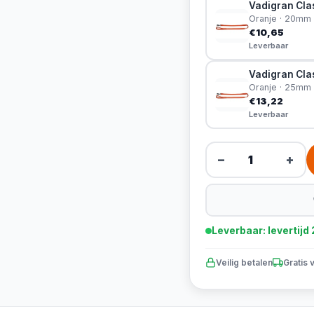
Vadigran Clas
Oranje · 20mm
€10,65
Leverbaar
Vadigran Clas
Oranje · 25mm
€13,22
Leverbaar
−
+
Leverbaar: levertij
Veilig betalen
Gratis 