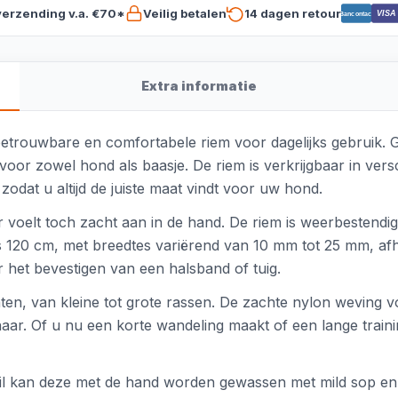
verzending v.a. €70*
Veilig betalen
14 dagen retour
VISA
Bancontact
Extra informatie
betrouwbare en comfortabele riem voor dagelijks gebruik
oor zowel hond als baasje. De riem is verkrijgbaar in vers
zodat u altijd de juiste maat vindt voor uw hond.
 voelt toch zacht aan in de hand. De riem is weerbestendig,
 120 cm, met breedtes variërend van 10 mm tot 25 mm, afhan
 het bevestigen van een halsband of tuig.
ten, van kleine tot grote rassen. De zachte nylon weving v
aar. Of u nu een korte wandeling maakt of een lange traini
vuil kan deze met de hand worden gewassen met mild sop e