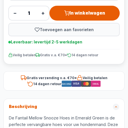
−
+
In winkelwagen
Toevoegen aan favorieten
Leverbaar: levertijd 2-5 werkdagen
Veilig betalen
Gratis v.a. €70*
14 dagen retour
Gratis verzending v.a. €70*
Veilig betalen
14 dagen retour
VISA
Bancontact
iDEAL
Beschrijving
De Fantail Mellow Snooze Hoes in Emerald Green is de
perfecte vervangbare hoes voor uw hondenmand. Deze