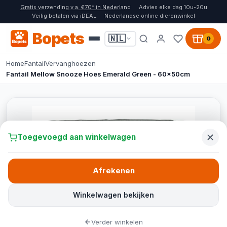
Gratis verzending v.a. €70* in Nederland
Advies elke dag 10u-20u
Veilig betalen via iDEAL
Nederlandse online dierenwinkel
Bopets
🇳🇱
0
Home
Fantail
Vervanghoezen
Fantail Mellow Snooze Hoes Emerald Green - 60x50cm
Toegevoegd aan winkelwagen
Afrekenen
Winkelwagen bekijken
Verder winkelen