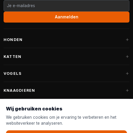
Aanmelden
HONDEN
Hondenmanden
KATTEN
Hondenkussens
Krabpalen
VOGELS
Fantail hondenmanden
Krabpaal grote katten
Hondenvoer
Parkieten
KNAAGDIEREN
Krabpalen voor Maine Coon
Hondensnoepjes & Snacks
Vogelvoer binnenvogels
Krabpaal onderdelen
Konijnenvoer
Wij gebruiken cookies
Hondenspeelgoed
Voederhuisjes
FANTAIL
Krabtonnen
Knaagdierenvoer
We gebruiken cookies om je ervaring te verbeteren en het
Halsband & Lijn
Nestkastjes & Nesting
websiteverkeer te analyseren.
Kattenmanden
Accessoires
Fantail hondenmanden
KLANTENSERVICE
Shampoo & Verzorging
Tuinvogelvoer