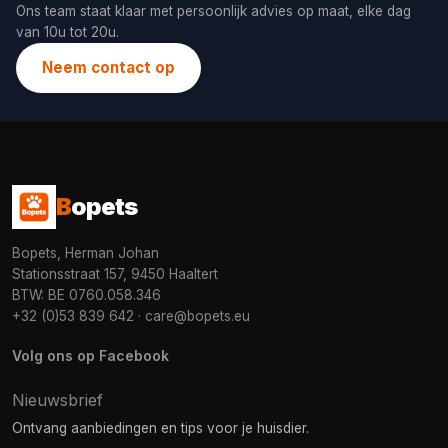
Ons team staat klaar met persoonlijk advies op maat, elke dag
van 10u tot 20u.
Neem contact op
B
opets
Bopets, Herman Johan
Stationsstraat 157, 9450 Haaltert
BTW: BE 0760.058.346
+32 (0)53 839 642
·
care@bopets.eu
Volg ons op Facebook
Nieuwsbrief
Ontvang aanbiedingen en tips voor je huisdier.