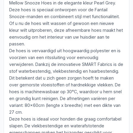
Mellow Snooze Hoes in de elegante kleur Pearl Grey.
Deze hoes is speciaal ontworpen voor de Fantail
Snooze-manden en combineert stijl met functionaliteit.
Of u nu de hoes wilt wassen of gewoon een nieuwe
kleur wilt uitproberen, deze afneembare hoes maakt het
eenvoudig om het interieur van uw huisdier aan te
passen.
De hoes is vervaardigd uit hoogwaardig polyester en is
voorzien van een ritssluiting voor eenvoudig
verwijderen. Dankzij de innovatieve SMART Fabrics is de
stof waterbestendig, vlekbestendig en haarbestendig.
Dit betekent dat u zich geen zorgen hoeft te maken
over gemorste vloeistoffen of hardnekkige vlekken. De
hoes is machinewasbaar op 30°C, waardoor u hem snel
en grondig kunt reinigen. De afmetingen variëren per
variant: 80x60cm (lengte x breedte) met een dikte van
27 cm.
Deze hoes is ideaal voor honden die graag comfortabel
slapen. De vlekbestendige en waterafstotende
eigenschappen maken het bijzonder geschikt voor