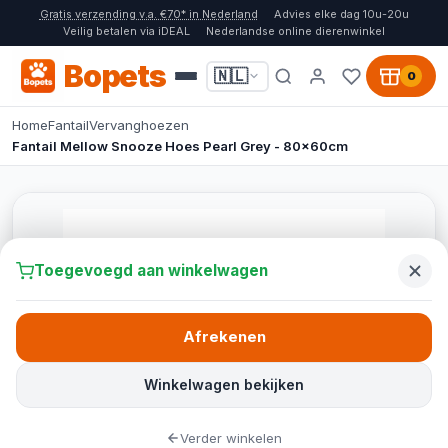
Gratis verzending v.a. €70* in Nederland
Advies elke dag 10u-20u
Veilig betalen via iDEAL
Nederlandse online dierenwinkel
Bopets
🇳🇱
0
Home
Fantail
Vervanghoezen
Fantail Mellow Snooze Hoes Pearl Grey - 80x60cm
Toegevoegd aan winkelwagen
Afrekenen
Winkelwagen bekijken
Verder winkelen