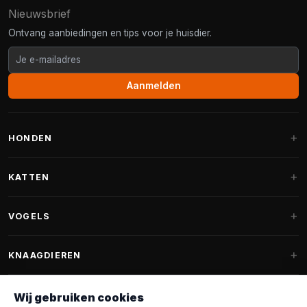
Nieuwsbrief
Ontvang aanbiedingen en tips voor je huisdier.
Aanmelden
HONDEN
Hondenmanden
KATTEN
Hondenkussens
Krabpalen
VOGELS
Fantail hondenmanden
Krabpaal grote katten
Hondenvoer
Parkieten
KNAAGDIEREN
Krabpalen voor Maine Coon
Hondensnoepjes & Snacks
Vogelvoer binnenvogels
Krabpaal onderdelen
Konijnenvoer
Wij gebruiken cookies
Hondenspeelgoed
Voederhuisjes