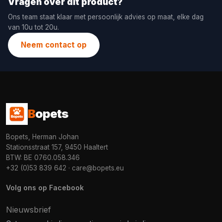
Vragen over dit product?
Ons team staat klaar met persoonlijk advies op maat, elke dag
van 10u tot 20u.
Neem contact op
B
opets
Bopets, Herman Johan
Stationsstraat 157, 9450 Haaltert
BTW: BE 0760.058.346
+32 (0)53 839 642
·
care@bopets.eu
Volg ons op Facebook
Nieuwsbrief