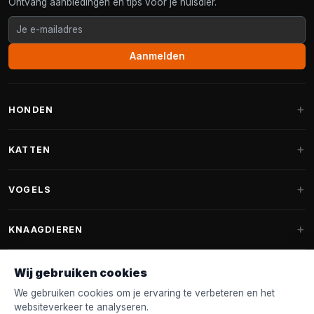
Ontvang aanbiedingen en tips voor je huisdier.
Aanmelden
HONDEN
Hondenmanden
KATTEN
Hondenkussens
Krabpalen
VOGELS
Fantail hondenmanden
Krabpaal grote katten
Hondenvoer
Parkieten
KNAAGDIEREN
Krabpalen voor Maine Coon
Hondensnoepjes & Snacks
Vogelvoer binnenvogels
Krabpaal onderdelen
Konijnenvoer
Wij gebruiken cookies
Hondenspeelgoed
Voederhuisjes
FANTAIL
Krabtonnen
Knaagdierenvoer
We gebruiken cookies om je ervaring te verbeteren en het
Halsband & Lijn
Nestkastjes & Nesting
websiteverkeer te analyseren.
Kattenmanden