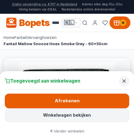
Gratis verzending v.a. €70* in Nederland
Advies elke dag 10u-20u
Veilig betalen via iDEAL
Nederlandse online dierenwinkel
Bopets
🇳🇱
0
Home
Fantail
Vervanghoezen
Fantail Mellow Snooze Hoes Smoke Grey - 60x50cm
Toegevoegd aan winkelwagen
Afrekenen
Winkelwagen bekijken
Verder winkelen