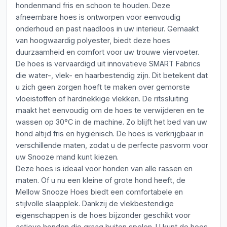
hondenmand fris en schoon te houden. Deze
afneembare hoes is ontworpen voor eenvoudig
onderhoud en past naadloos in uw interieur. Gemaakt
van hoogwaardig polyester, biedt deze hoes
duurzaamheid en comfort voor uw trouwe viervoeter.
De hoes is vervaardigd uit innovatieve SMART Fabrics
die water-, vlek- en haarbestendig zijn. Dit betekent dat
u zich geen zorgen hoeft te maken over gemorste
vloeistoffen of hardnekkige vlekken. De ritssluiting
maakt het eenvoudig om de hoes te verwijderen en te
wassen op 30°C in de machine. Zo blijft het bed van uw
hond altijd fris en hygiënisch. De hoes is verkrijgbaar in
verschillende maten, zodat u de perfecte pasvorm voor
uw Snooze mand kunt kiezen.
Deze hoes is ideaal voor honden van alle rassen en
maten. Of u nu een kleine of grote hond heeft, de
Mellow Snooze Hoes biedt een comfortabele en
stijlvolle slaapplek. Dankzij de vlekbestendige
eigenschappen is de hoes bijzonder geschikt voor
actieve honden die graag buiten spelen. U kunt de hoes