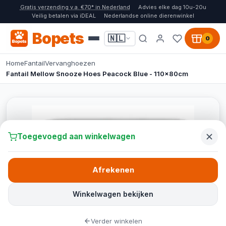
Gratis verzending v.a. €70* in Nederland
Advies elke dag 10u-20u
Veilig betalen via iDEAL
Nederlandse online dierenwinkel
Bopets
🇳🇱
0
Home
Fantail
Vervanghoezen
Fantail Mellow Snooze Hoes Peacock Blue - 110x80cm
Toegevoegd aan winkelwagen
Afrekenen
Winkelwagen bekijken
Verder winkelen