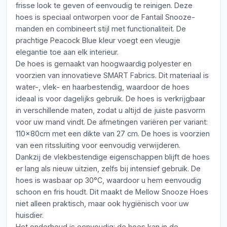
frisse look te geven of eenvoudig te reinigen. Deze
hoes is speciaal ontworpen voor de Fantail Snooze-
manden en combineert stijl met functionaliteit. De
prachtige Peacock Blue kleur voegt een vleugje
elegantie toe aan elk interieur.
De hoes is gemaakt van hoogwaardig polyester en
voorzien van innovatieve SMART Fabrics. Dit materiaal is
water-, vlek- en haarbestendig, waardoor de hoes
ideaal is voor dagelijks gebruik. De hoes is verkrijgbaar
in verschillende maten, zodat u altijd de juiste pasvorm
voor uw mand vindt. De afmetingen variëren per variant:
110x80cm met een dikte van 27 cm. De hoes is voorzien
van een ritssluiting voor eenvoudig verwijderen.
Dankzij de vlekbestendige eigenschappen blijft de hoes
er lang als nieuw uitzien, zelfs bij intensief gebruik. De
hoes is wasbaar op 30°C, waardoor u hem eenvoudig
schoon en fris houdt. Dit maakt de Mellow Snooze Hoes
niet alleen praktisch, maar ook hygiënisch voor uw
huisdier.
Het onderhoud is eenvoudig: de hoes kan in de