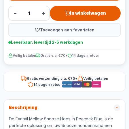
−
+
In winkelwagen
Toevoegen aan favorieten
Leverbaar: levertijd 2-5 werkdagen
Veilig betalen
Gratis v.a. €70*
14 dagen retour
Gratis verzending v.a. €70*
Veilig betalen
14 dagen retour
VISA
Bancontact
iDEAL
Beschrijving
De Fantail Mellow Snooze Hoes in Peacock Blue is de
perfecte oplossing om uw Snooze hondenmand een