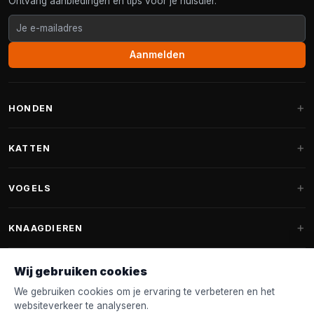
Ontvang aanbiedingen en tips voor je huisdier.
Aanmelden
HONDEN
Hondenmanden
KATTEN
Hondenkussens
Krabpalen
VOGELS
Fantail hondenmanden
Krabpaal grote katten
Hondenvoer
Parkieten
KNAAGDIEREN
Krabpalen voor Maine Coon
Hondensnoepjes & Snacks
Vogelvoer binnenvogels
Krabpaal onderdelen
Konijnenvoer
Wij gebruiken cookies
Hondenspeelgoed
Voederhuisjes
FANTAIL
Krabtonnen
Knaagdierenvoer
We gebruiken cookies om je ervaring te verbeteren en het
Halsband & Lijn
Nestkastjes & Nesting
websiteverkeer te analyseren.
Kattenmanden
Accessoires