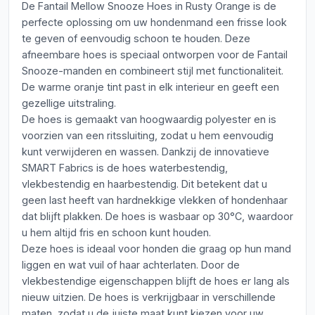
De Fantail Mellow Snooze Hoes in Rusty Orange is de
perfecte oplossing om uw hondenmand een frisse look
te geven of eenvoudig schoon te houden. Deze
afneembare hoes is speciaal ontworpen voor de Fantail
Snooze-manden en combineert stijl met functionaliteit.
De warme oranje tint past in elk interieur en geeft een
gezellige uitstraling.
De hoes is gemaakt van hoogwaardig polyester en is
voorzien van een ritssluiting, zodat u hem eenvoudig
kunt verwijderen en wassen. Dankzij de innovatieve
SMART Fabrics is de hoes waterbestendig,
vlekbestendig en haarbestendig. Dit betekent dat u
geen last heeft van hardnekkige vlekken of hondenhaar
dat blijft plakken. De hoes is wasbaar op 30°C, waardoor
u hem altijd fris en schoon kunt houden.
Deze hoes is ideaal voor honden die graag op hun mand
liggen en wat vuil of haar achterlaten. Door de
vlekbestendige eigenschappen blijft de hoes er lang als
nieuw uitzien. De hoes is verkrijgbaar in verschillende
maten, zodat u de juiste maat kunt kiezen voor uw