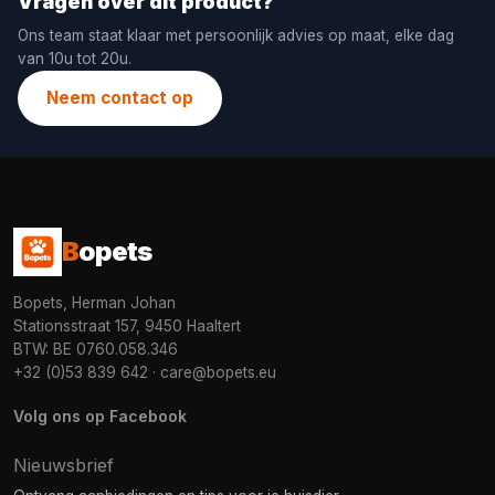
Vragen over dit product?
Ons team staat klaar met persoonlijk advies op maat, elke dag
van 10u tot 20u.
Neem contact op
B
opets
Bopets, Herman Johan
Stationsstraat 157, 9450 Haaltert
BTW: BE 0760.058.346
+32 (0)53 839 642
·
care@bopets.eu
Volg ons op Facebook
Nieuwsbrief