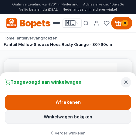
Gratis verzending v.a. €70* in Nederland
Advies elke dag 10u-20u
Veilig betalen via iDEAL
Nederlandse online dierenwinkel
Bopets
🇳🇱
0
Home
Fantail
Vervanghoezen
Fantail Mellow Snooze Hoes Rusty Orange - 80x60cm
Toegevoegd aan winkelwagen
Afrekenen
Winkelwagen bekijken
Verder winkelen