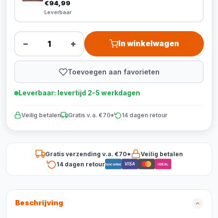
€94,99
Leverbaar
−
+
In winkelwagen
Toevoegen aan favorieten
Leverbaar: levertijd 2-5 werkdagen
Veilig betalen
Gratis v.a. €70*
14 dagen retour
Gratis verzending v.a. €70*
Veilig betalen
14 dagen retour
VISA
Bancontact
iDEAL
Beschrijving