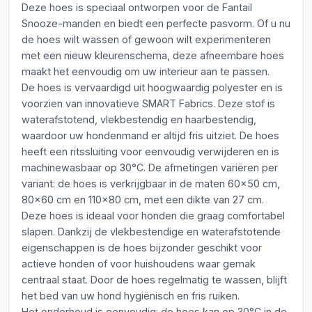
Deze hoes is speciaal ontworpen voor de Fantail
Snooze-manden en biedt een perfecte pasvorm. Of u nu
de hoes wilt wassen of gewoon wilt experimenteren
met een nieuw kleurenschema, deze afneembare hoes
maakt het eenvoudig om uw interieur aan te passen.
De hoes is vervaardigd uit hoogwaardig polyester en is
voorzien van innovatieve SMART Fabrics. Deze stof is
waterafstotend, vlekbestendig en haarbestendig,
waardoor uw hondenmand er altijd fris uitziet. De hoes
heeft een ritssluiting voor eenvoudig verwijderen en is
machinewasbaar op 30°C. De afmetingen variëren per
variant: de hoes is verkrijgbaar in de maten 60x50 cm,
80x60 cm en 110x80 cm, met een dikte van 27 cm.
Deze hoes is ideaal voor honden die graag comfortabel
slapen. Dankzij de vlekbestendige en waterafstotende
eigenschappen is de hoes bijzonder geschikt voor
actieve honden of voor huishoudens waar gemak
centraal staat. Door de hoes regelmatig te wassen, blijft
het bed van uw hond hygiënisch en fris ruiken.
Het onderhoud is eenvoudig: de hoes kan op 30°C in de