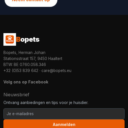
B
opets
Bopets, Herman Johan
Stationsstraat 157, 9450 Haaltert
BTW: BE 0760.058.346
+32 (0)53 839 642
·
care@bopets.eu
Volg ons op Facebook
Nieuwsbrief
Ontvang aanbiedingen en tips voor je huisdier.
Aanmelden