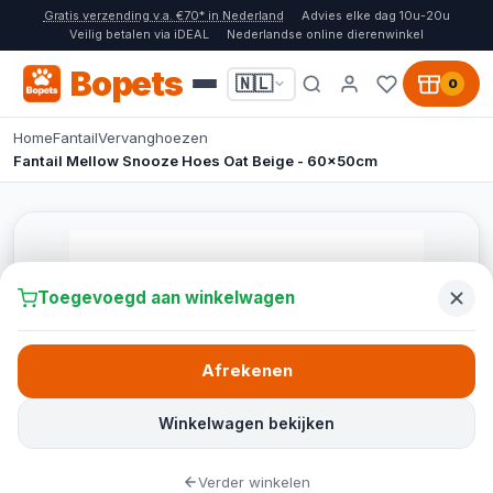
Gratis verzending v.a. €70* in Nederland
Advies elke dag 10u-20u
Veilig betalen via iDEAL
Nederlandse online dierenwinkel
Bopets
🇳🇱
0
Home
Fantail
Vervanghoezen
Fantail Mellow Snooze Hoes Oat Beige - 60x50cm
Toegevoegd aan winkelwagen
Afrekenen
Winkelwagen bekijken
Verder winkelen